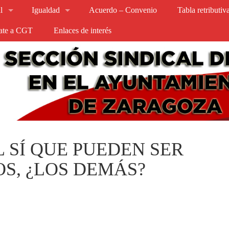
l
Igualdad
Acuerdo – Convenio
Tabla retributi
iate a CGT
Enlaces de interés
L SÍ QUE PUEDEN SER
OS, ¿LOS DEMÁS?