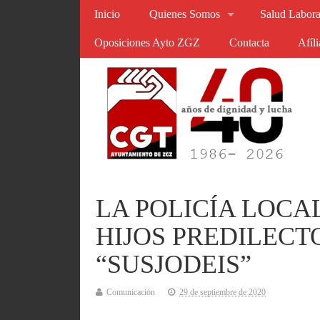
Inicio
Quienes Somos
Salud Labora
Oposiciones Ayto ZGZ
Contacta
Afíl
LA POLICÍA LOCA
HIJOS PREDILECT
“SUSJODEIS”
Comunicación
29 de septiembre de 2020