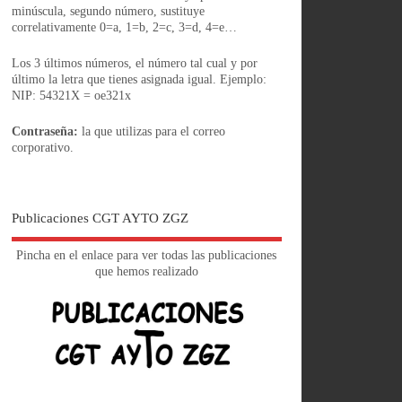
minúscula, segundo número, sustituye
correlativamente 0=a, 1=b, 2=c, 3=d, 4=e…
Los 3 últimos números, el número tal cual y por
último la letra que tienes asignada igual. Ejemplo:
NIP: 54321X = oe321x
Contraseña:
la que utilizas para el correo
corporativo.
Publicaciones CGT AYTO ZGZ
Pincha en el enlace para ver todas las publicaciones
que hemos realizado