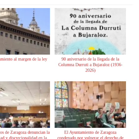
miento al margen de la ley
90 aniversario de la llegada de la
Columna Durruti a Bujaraloz (1936-
2026)
os de Zaragoza denuncian la
El Ayuntamiento de Zaragoza
dad y discrecionalidad en la
condenado por vulnerar el derecho de