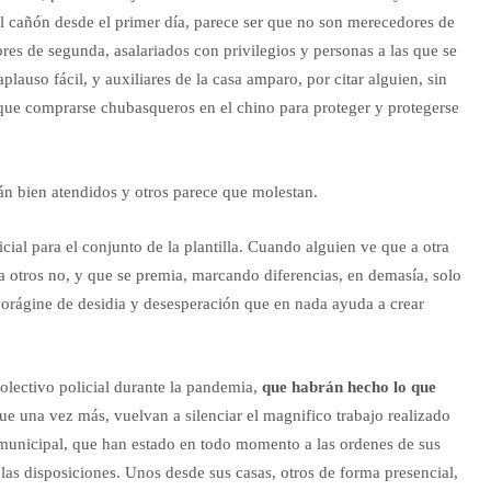
el cañón desde el primer día, parece ser que no son merecedores de
ores de segunda, asalariados con privilegios y personas a las que se
 aplauso fácil, y auxiliares de la casa amparo, por citar alguien, sin
 que comprarse chubasqueros en el chino para proteger y protegerse
tán bien atendidos y otros parece que molestan.
al para el conjunto de la plantilla. Cuando alguien ve que a otra
 a otros no, y que se premia, marcando diferencias, en demasía, solo
vorágine de desidia y desesperación que en nada ayuda a crear
colectivo policial durante la pandemia,
que habrán hecho lo que
ue una vez más, vuelvan a silenciar el magnifico trabajo realizado
lla municipal, que han estado en todo momento a las ordenes de sus
e las disposiciones. Unos desde sus casas, otros de forma presencial,