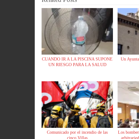
pp
rti
r
CUANDO IR A LA PISCINA SUPONE
Un Ayunta
UN RIESGO PARA LA SALUD
Comunicado por el incendio de las
Los bomber
cinco Villas
arbitrarie