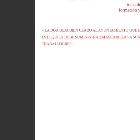
toma de
formación y 
«
LA DGA DEJA BIEN CLARO AL AYUNTAMIENTO QUE 
ÉSTE QUIEN DEBE SUMINISTRAR MASCARILLAS A SU
TRABAJADORES