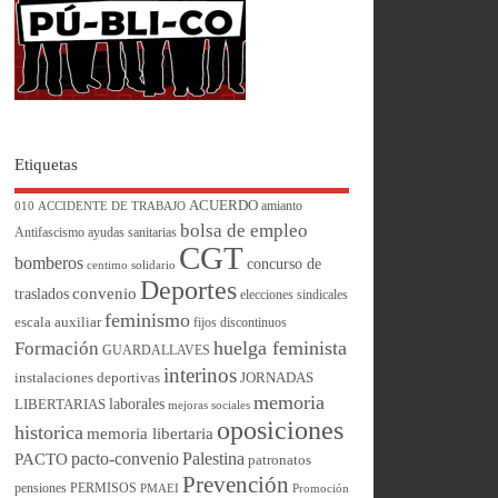
Etiquetas
ACUERDO
amianto
010
ACCIDENTE DE TRABAJO
bolsa de empleo
Antifascismo
ayudas sanitarias
CGT
bomberos
concurso de
centimo solidario
Deportes
convenio
traslados
elecciones sindicales
feminismo
escala auxiliar
fijos discontinuos
huelga feminista
Formación
GUARDALLAVES
interinos
instalaciones deportivas
JORNADAS
memoria
laborales
LIBERTARIAS
mejoras sociales
oposiciones
historica
memoria libertaria
pacto-convenio
Palestina
PACTO
patronatos
Prevención
pensiones
PERMISOS
PMAEI
Promoción