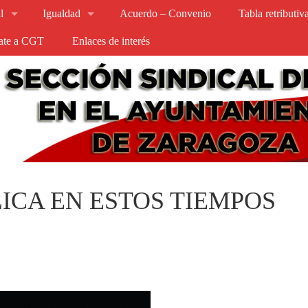
l
Igualdad
Acuerdo – Convenio
Tabla retributi
iate a CGT
Enlaces de interés
ICA EN ESTOS TIEMPOS