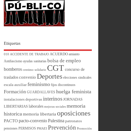
Etiquetas
ACUERDO
amianto
010
ACCIDENTE DE TRABAJO
bolsa de empleo
Antifascismo
ayudas sanitarias
CGT
bomberos
concurso de
centimo solidario
Deportes
convenio
traslados
elecciones sindicales
feminismo
escala auxiliar
fijos discontinuos
huelga feminista
Formación
GUARDALLAVES
interinos
instalaciones deportivas
JORNADAS
memoria
laborales
LIBERTARIAS
mejoras sociales
oposiciones
historica
memoria libertaria
pacto-convenio
Palestina
PACTO
patronatos
Prevención
pensiones
PERMISOS
PMAEI
Promoción