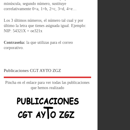
minúscula, segundo número, sustituye
correlativamente 0=a, 1=b, 2=c, 3=d, 4=e…
Los 3 últimos números, el número tal cual y por
último la letra que tienes asignada igual. Ejemplo:
NIP: 54321X = oe321x
Contraseña:
la que utilizas para el correo
corporativo.
Publicaciones CGT AYTO ZGZ
Pincha en el enlace para ver todas las publicaciones
que hemos realizado