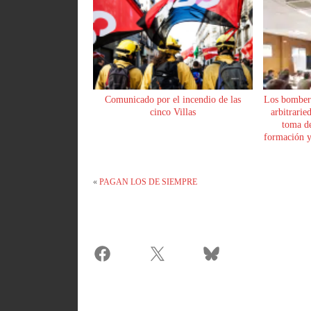
Comunicado por el incendio de las
Los bomber
cinco Villas
arbitrarie
toma de
formación y 
«
PAGAN LOS DE SIEMPRE