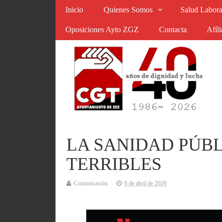
Inicio
Quienes Somos
Salud Labora
Oposiciones Ayto ZGZ
Contacta
Afíl
LA SANIDAD PÚBL
TERRIBLES
Comunicación
6 de abril de 2020