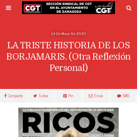
14 De Mayo De 2020
LA TRISTE HISTORIA DE LOS
BORJAMARIS. (otra Reflexión
Personal)
Comparte
Tuitea
Pin
Envía
SMS