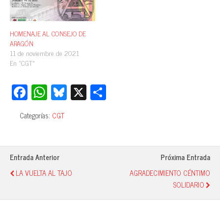
HOMENAJE AL CONSEJO DE
ARAGÓN
11 de noviembre de 2021
En «CGT»
Fa
W
Bl
X
C
ce
ha
ue
o
Categorías:
CGT
bo
ts
sk
m
ok
A
y
pa
pp
rti
Entrada Anterior
Próxima Entrada
r
LA VUELTA AL TAJO
AGRADECIMIENTO CÉNTIMO
SOLIDARIO