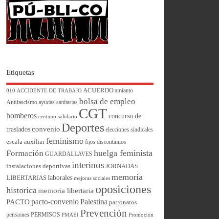
Etiquetas
ACUERDO
amianto
010
ACCIDENTE DE TRABAJO
bolsa de empleo
Antifascismo
ayudas sanitarias
CGT
bomberos
concurso de
centimo solidario
Deportes
convenio
traslados
elecciones sindicales
feminismo
escala auxiliar
fijos discontinuos
huelga feminista
Formación
GUARDALLAVES
interinos
instalaciones deportivas
JORNADAS
memoria
laborales
LIBERTARIAS
mejoras sociales
oposiciones
historica
memoria libertaria
pacto-convenio
Palestina
PACTO
patronatos
Prevención
pensiones
PERMISOS
PMAEI
Promoción