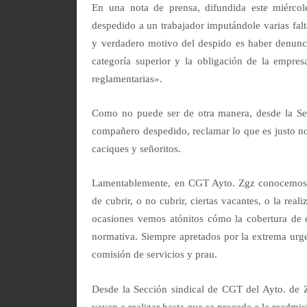
En una nota de prensa, difundida este miérco
despedido a un trabajador imputándole varias fal
y verdadero motivo del despido es haber denunci
categoría superior y la obligación de la empre
reglamentarias».
Como no puede ser de otra manera, desde la Sec
compañero despedido, reclamar lo que es justo no 
caciques y señoritos.
Lamentablemente, en CGT Ayto. Zgz conocemos b
de cubrir, o no cubrir, ciertas vacantes, o la rea
ocasiones vemos atónitos cómo la cobertura de 
normativa. Siempre apretados por la extrema urg
comisión de servicios y prau.
Desde la Sección sindical de CGT del Ayto. de Z
vayan a realizar hasta que se proceda a la readmis