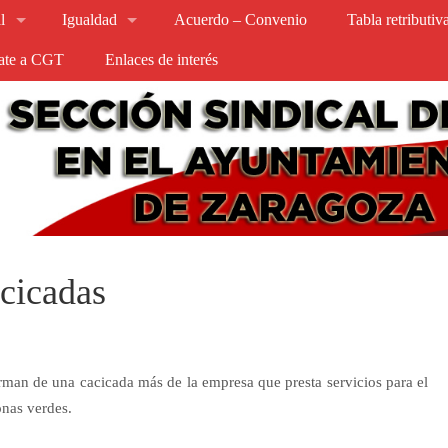
l
Igualdad
Acuerdo – Convenio
Tabla retributi
iate a CGT
Enlaces de interés
acicadas
man de una cacicada más de la empresa que presta servicios para el
onas verdes.