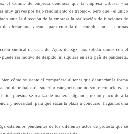
les, el Comité de empresa denuncia que la empresa Urbaser «ha
tas muy graves por bajo rendimiento de trabajo», pero que «el único
ado ante la dirección de la empresa la realización de funciones de
sa de ofertar una vacante para cubrirla de acuerdo con las normas
ción sindical de CGT del Ayto. de Zgz, nos solidarizamos con el
puede ser motivo de despido, ni siquiera en este país de pandereta,
ien cómo se siente el compañero al tener que denunciar la forma
lización de trabajos de superior categoría que no son reconocidos, en
ciertos puestos se realiza de manera, digamos, no muy acorde a la
encia y necesidad, para qué sacar la plaza a concurso, hagamos una
gz estaremos pendientes de los diferentes actos de protesta que se
ión del trabajador injustamente despedido.