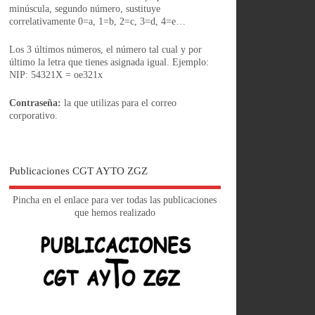
minúscula, segundo número, sustituye
correlativamente 0=a, 1=b, 2=c, 3=d, 4=e…
Los 3 últimos números, el número tal cual y por
último la letra que tienes asignada igual. Ejemplo:
NIP: 54321X = oe321x
Contraseña:
la que utilizas para el correo
corporativo.
Publicaciones CGT AYTO ZGZ
Pincha en el enlace para ver todas las publicaciones
que hemos realizado