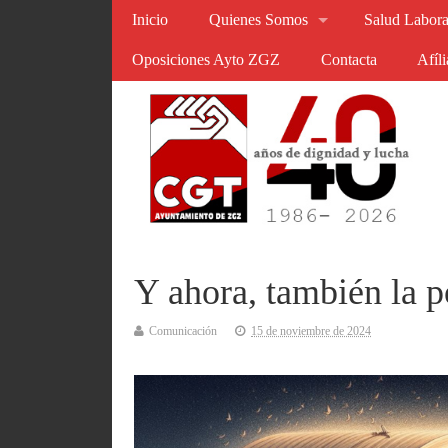
Inicio
Quienes Somos
Salud Labora
Oposiciones Ayto ZGZ
Contacta
Afíl
Y ahora, también la p
Comunicación
15 de noviembre de 2024