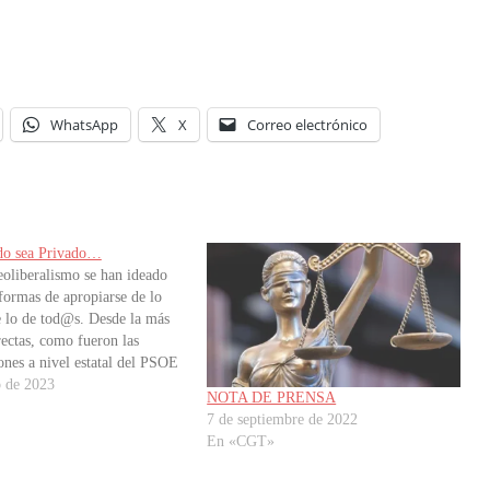
WhatsApp
X
Correo electrónico
do sea Privado…
eoliberalismo se han ideado
 formas de apropiarse de lo
e lo de tod@s. Desde la más
rectas, como fueron las
ones a nivel estatal del PSOE
 como Telefónica, Endesa
o de 2023
NOTA DE PRENSA
bemos cómo pagamos ahora la
7 de septiembre de 2022
sol (mejor no…
En «CGT»