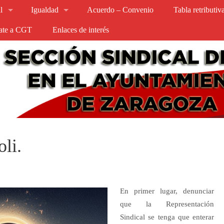
l
Igualdad
Acuerdo – Convenio
Tabla retributi
iate a CGT
Enlaces de interés
oli.
En primer lugar, denunciar
que la Representación
Sindical se tenga que enterar