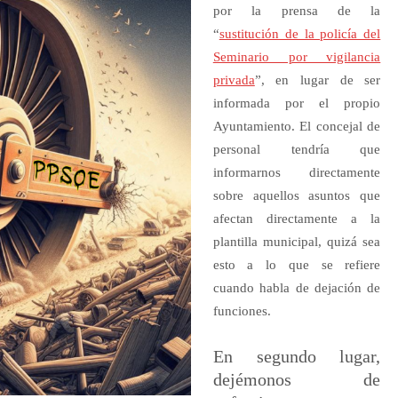
por la prensa de la
“
sustitución de la policía del
Seminario por vigilancia
privada
”, en lugar de ser
informada por el propio
Ayuntamiento. El concejal de
personal tendría que
informarnos directamente
sobre aquellos asuntos que
afectan directamente a la
plantilla municipal, quizá sea
esto a lo que se refiere
cuando habla de dejación de
funciones.
En segundo lugar,
dejémonos de