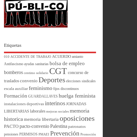
Etiquetas
ACUERDO
amianto
010
ACCIDENTE DE TRABAJO
bolsa de empleo
Antifascismo
ayudas sanitarias
CGT
bomberos
concurso de
centimo solidario
Deportes
convenio
traslados
elecciones sindicales
feminismo
escala auxiliar
fijos discontinuos
huelga feminista
Formación
GUARDALLAVES
interinos
instalaciones deportivas
JORNADAS
memoria
laborales
LIBERTARIAS
mejoras sociales
oposiciones
historica
memoria libertaria
pacto-convenio
Palestina
PACTO
patronatos
Prevención
pensiones
PERMISOS
PMAEI
Promoción