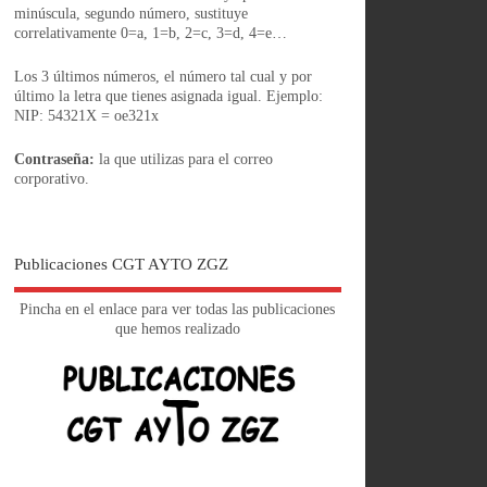
minúscula, segundo número, sustituye
correlativamente 0=a, 1=b, 2=c, 3=d, 4=e…
Los 3 últimos números, el número tal cual y por
último la letra que tienes asignada igual. Ejemplo:
NIP: 54321X = oe321x
Contraseña:
la que utilizas para el correo
corporativo.
Publicaciones CGT AYTO ZGZ
Pincha en el enlace para ver todas las publicaciones
que hemos realizado