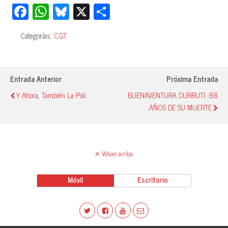
Fa
W
Bl
X
C
ce
ha
ue
o
Categorías:
CGT
bo
ts
sk
m
ok
A
y
pa
pp
rti
Entrada Anterior
Próxima Entrada
r
Y Ahora, También La Poli.
BUENAVENTURA DURRUTI, 88
AÑOS DE SU MUERTE
Volver arriba
Móvil
Escritorio