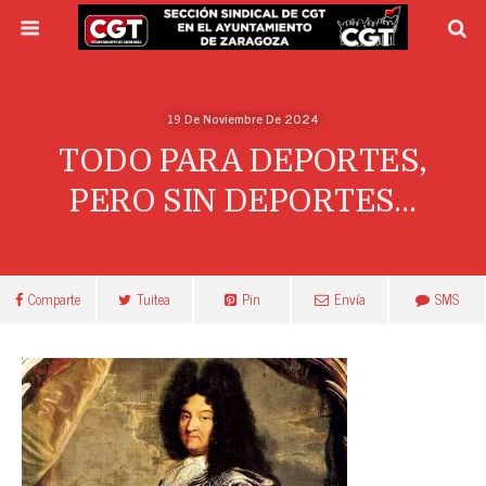
19 De Noviembre De 2024
TODO PARA DEPORTES,
PERO SIN DEPORTES…
Comparte
Tuitea
Pin
Envía
SMS