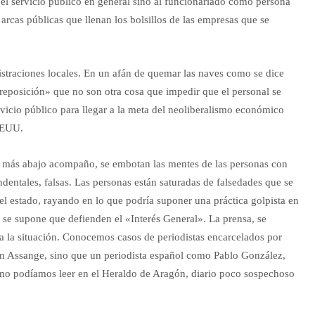
 el servicio público en general sino al funcionariado como persona
arcas públicas que llenan los bolsillos de las empresas que se
nistraciones locales. En un afán de quemar las naves como se dice
 reposición» que no son otra cosa que impedir que el personal se
rvicio público para llegar a la meta del neoliberalismo económico
 EEUU.
ue más abajo acompaño, se embotan las mentes de las personas con
ndentales, falsas. Las personas están saturadas de falsedades que se
 del estado, rayando en lo que podría suponer una práctica golpista en
s se supone que defienden el «Interés General». La prensa, se
a la situación. Conocemos casos de periodistas encarcelados por
ian Assange, sino que un periodista español como Pablo González,
como podíamos leer en el Heraldo de Aragón, diario poco sospechoso