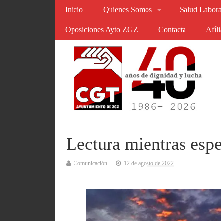
Inicio
Quienes Somos
Salud Labora
Oposiciones Ayto ZGZ
Contacta
Afíl
Lectura mientras esp
Comunicación
12 de agosto de 2022