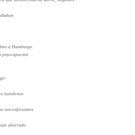
altaban
stino a Hamburgo.
la preocupación
ego
 no hundirnos
 no nos esforzamos
abían ahorrado