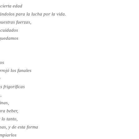
 cierta edad
ándolos para la lucha por la vida.
nuestras fuerzas,
 cuidados
 quedamos
tos
rrojó los fanales
a
 frigoríficas
,
inas,
ra beber,
 lo tanto,
as, y de esta forma
impiarlos