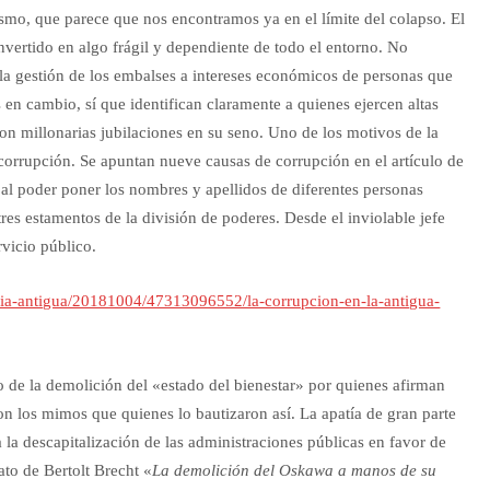
ismo, que parece que nos encontramos ya en el límite del colapso. El
nvertido en algo frágil y dependiente de todo el entorno. No
la gestión de los embalses a intereses económicos de personas que
 en cambio, sí que identifican claramente a quienes ejercen altas
on millonarias jubilaciones en su seno. Uno de los motivos de la
corrupción. Se apuntan nueve causas de corrupción en el artículo de
al poder poner los nombres y apellidos de diferentes personas
tres estamentos de la división de poderes. Desde el inviolable jefe
rvicio público.
oria-antigua/20181004/47313096552/la-corrupcion-en-la-antigua-
lo de la demolición del «estado del bienestar» por quienes afirman
on los mimos que quienes lo bautizaron así. La apatía de gran parte
a la descapitalización de las administraciones públicas en favor de
ato de Bertolt Brecht «
La demolición del Oskawa a manos de su