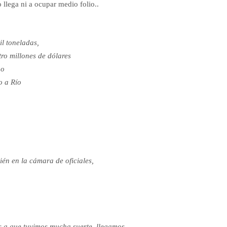
 llega ni a ocupar medio folio..
l toneladas,
ro millones de dólares
go
o a Río
ién en la cámara de oficiales,
as a que tuvimos mucha suerte, llegamos