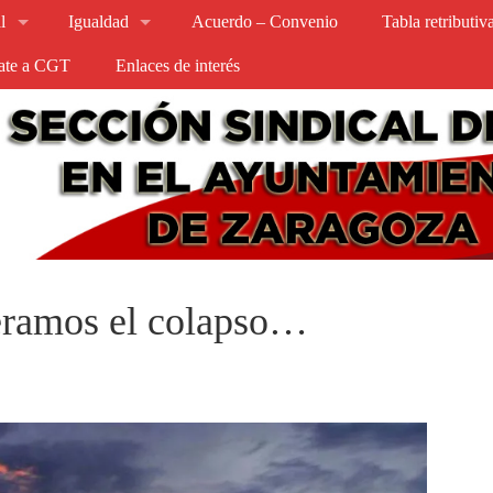
l
Igualdad
Acuerdo – Convenio
Tabla retributi
iate a CGT
Enlaces de interés
eramos el colapso…