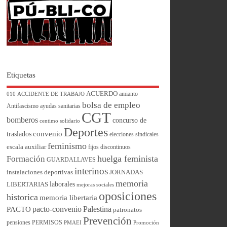
Etiquetas
ACUERDO
amianto
010
ACCIDENTE DE TRABAJO
bolsa de empleo
Antifascismo
ayudas sanitarias
CGT
bomberos
concurso de
centimo solidario
Deportes
convenio
traslados
elecciones sindicales
feminismo
escala auxiliar
fijos discontinuos
huelga feminista
Formación
GUARDALLAVES
interinos
instalaciones deportivas
JORNADAS
memoria
laborales
LIBERTARIAS
mejoras sociales
oposiciones
historica
memoria libertaria
pacto-convenio
Palestina
PACTO
patronatos
Prevención
pensiones
PERMISOS
PMAEI
Promoción