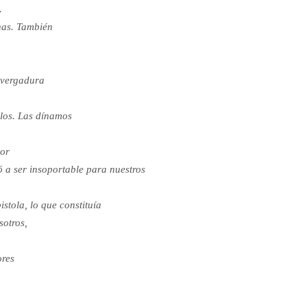
.
nas. También
»
nvergadura
llos. Las dínamos
dor
 a ser insoportable para nuestros
stola, lo que constituía
sotros,
ores