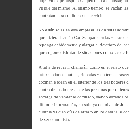
objetivo de predisponer al personal a denostar, no
visible del mismo. Al mismo tiempo, se vacían las 
contratan para suplir ciertos servicios.
No están solas en esta empresa las distintas admi
que hiciera Hernán Cortés, aparecen las «tasas de
reponga debidamente y alargar el deterioro del se
que supone disfrutar de situaciones como las de
A falta de repartir champán, como en el relato q
informaciones inútiles, ridículas y en temas trasce
cocinan e idean en el interior de los tres poderes
contra de los intereses de las personas por quiene
encarga de vender lo cocinado, siendo escandalos
difundir información, no sólo ya del nivel de Jul
cumple ya cien días de arresto en Polonia tal y 
de ser comunista.