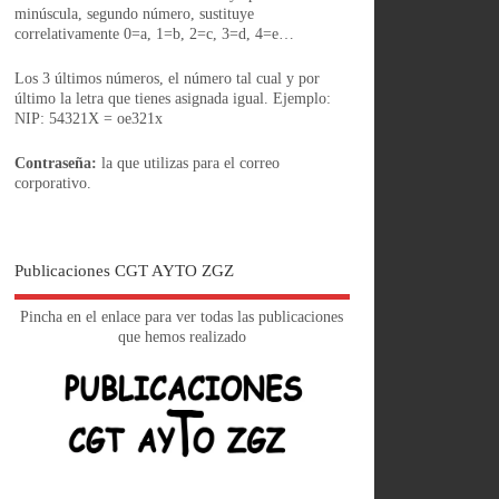
minúscula, segundo número, sustituye
correlativamente 0=a, 1=b, 2=c, 3=d, 4=e…
Los 3 últimos números, el número tal cual y por
último la letra que tienes asignada igual. Ejemplo:
NIP: 54321X = oe321x
Contraseña:
la que utilizas para el correo
corporativo.
Publicaciones CGT AYTO ZGZ
Pincha en el enlace para ver todas las publicaciones
que hemos realizado