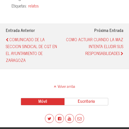
bo
ts
sk
m
Etiquetas:
relatos
ok
A
y
pa
pp
rti
r
Entrada Anterior
Próxima Entrada
COMUNICADO DE LA
COMO ACTUAR CUANDO LA MAZ
SECCION SINDICAL DE CGT EN
INTENTA ELUDIR SUS
EL AYUNTAMIENTO DE
RESPONSABILIDADES
ZARAGOZA
Volver arriba
Móvil
Escritorio