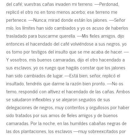
del café; vuestras cañas invaden mi terreno. —Perdonad,
replicó el otro no en tono menos acerbo; ese terreno me
pertenece. —Nunca; mirad donde están los jalones. —Señor
mío, los límites han sido cambiados y yo os acuso de haberlos
trasladado para buscarme querella. —Mis fieles amigos, dijo
entonces el hacendado del café volviéndose a sus negros, yo
os tomo por testigos del insulto que se me acaba de hacer. —
Y vosotros, mis buenos camaradas, dijo el otro hacendado a
sus esclavos, yo os ruego que hagáis constar que los jalones
han sido cambiados de lugar. —Está bien, señor, replicó el
insultado, tendréis que darme la razón bien pronto. —No os
temo, respondió con altivez el hacendado de las cañas. Ambos
se saludaron inflexibles y se alejaron seguidos de sus
delegaciones de negros, muy contentos y orgullosos por haber
sido tratados por sus amos de fieles amigos y de buenos
camaradas. Por la noche, en las humildes cabañas negras de
las dos plantaciones, los esclavos —muy sobreexcitados por