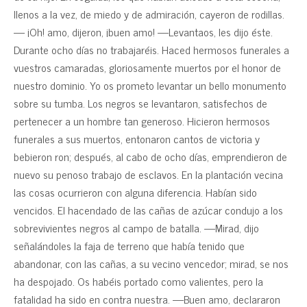
llenos a la vez, de miedo y de admiración, cayeron de rodillas.
— ¡Oh! amo, dijeron, ¡buen amo! —Levantaos, les dijo éste.
Durante ocho días no trabajaréis. Haced hermosos funerales a
vuestros camaradas, gloriosamente muertos por el honor de
nuestro dominio. Yo os prometo levantar un bello monumento
sobre su tumba. Los negros se levantaron, satisfechos de
pertenecer a un hombre tan generoso. Hicieron hermosos
funerales a sus muertos, entonaron cantos de victoria y
bebieron ron; después, al cabo de ocho días, emprendieron de
nuevo su penoso trabajo de esclavos. En la plantación vecina
las cosas ocurrieron con alguna diferencia. Habían sido
vencidos. El hacendado de las cañas de azúcar condujo a los
sobrevivientes negros al campo de batalla. —Mirad, dijo
señalándoles la faja de terreno que había tenido que
abandonar, con las cañas, a su vecino vencedor; mirad, se nos
ha despojado. Os habéis portado como valientes, pero la
fatalidad ha sido en contra nuestra. —Buen amo, declararon