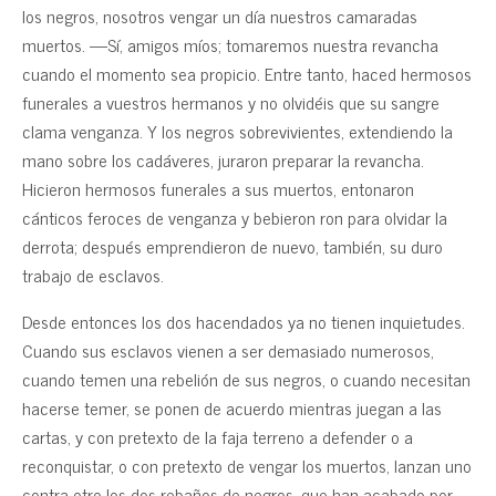
los negros, nosotros vengar un día nuestros camaradas
muertos. —Sí, amigos míos; tomaremos nuestra revancha
cuando el momento sea propicio. Entre tanto, haced hermosos
funerales a vuestros hermanos y no olvidéis que su sangre
clama venganza. Y los negros sobrevivientes, extendiendo la
mano sobre los cadáveres, juraron preparar la revancha.
Hicieron hermosos funerales a sus muertos, entonaron
cánticos feroces de venganza y bebieron ron para olvidar la
derrota; después emprendieron de nuevo, también, su duro
trabajo de esclavos.
Desde entonces los dos hacendados ya no tienen inquietudes.
Cuando sus esclavos vienen a ser demasiado numerosos,
cuando temen una rebelión de sus negros, o cuando necesitan
hacerse temer, se ponen de acuerdo mientras juegan a las
cartas, y con pretexto de la faja terreno a defender o a
reconquistar, o con pretexto de vengar los muertos, lanzan uno
contra otro los dos rebaños de negros, que han acabado por