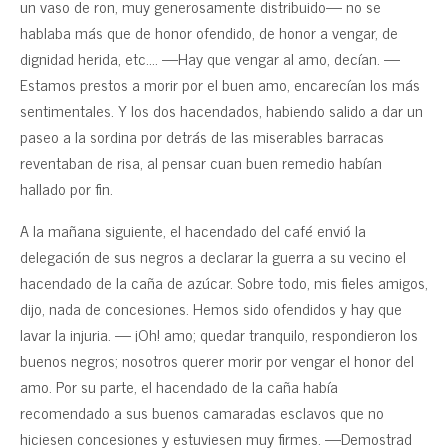
un vaso de ron, muy generosamente distribuido— no se
hablaba más que de honor ofendido, de honor a vengar, de
dignidad herida, etc…. —Hay que vengar al amo, decían. —
Estamos prestos a morir por el buen amo, encarecían los más
sentimentales. Y los dos hacendados, habiendo salido a dar un
paseo a la sordina por detrás de las miserables barracas
reventaban de risa, al pensar cuan buen remedio habían
hallado por fin.
A la mañana siguiente, el hacendado del café envió la
delegación de sus negros a declarar la guerra a su vecino el
hacendado de la caña de azúcar. Sobre todo, mis fieles amigos,
dijo, nada de concesiones. Hemos sido ofendidos y hay que
lavar la injuria. — ¡Oh! amo; quedar tranquilo, respondieron los
buenos negros; nosotros querer morir por vengar el honor del
amo. Por su parte, el hacendado de la caña había
recomendado a sus buenos camaradas esclavos que no
hiciesen concesiones y estuviesen muy firmes. —Demostrad