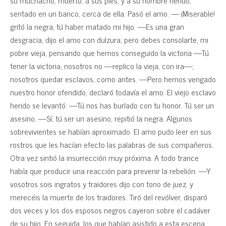
su muchacho, muerto, a sus pies, y a su hombre herido,
sentado en un banco, cerca de ella. Pasó el amo. — ¡Miserable!
gritó la negra; tú haber matado mi hijo. —Es una gran
desgracia, dijo el amo con dulzura; pero debes consolarte, mi
pobre vieja, pensando que hemos conseguido la victoria —Tú
tener la victoria, nosotros no —replico la vieja, con ira—;
nosotros quedar esclavos, como antes. —Pero hemos vengado
nuestro honor ofendido, declaró todavía el amo. El viejo esclavo
herido se levantó: —Tú nos has burlado con tu honor. Tú ser un
asesino. —Sí, tú ser un asesino, repitió la negra. Algunos
sobrevivientes se habían aproximado. El amo pudo leer en sus
rostros que les hacían efecto las palabras de sus compañeros.
Otra vez sintió la insurrección muy próxima. A todo trance
había que producir una reacción para prevenir la rebelión. —Y
vosotros sois ingratos y traidores dijo con tono de juez, y
merecéis la muerte de los traidores. Tiró del revólver, disparó
dos veces y los dos esposos negros cayeron sobre el cadáver
de su hijo. En seguida, los que habían asistido a esta escena,