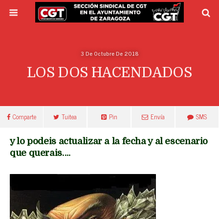
3 De Octubre De 2018
LOS DOS HACENDADOS
Comparte
Tuitea
Pin
Envía
SMS
y lo podeis actualizar a la fecha y al escenario
que querais….