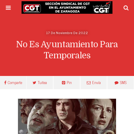
17 De Noviembre De 2022
No Es Ayuntamiento Para
Temporales
Comparte
Tuitea
Pin
Envía
SMS