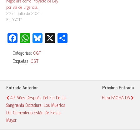
negociará como Proyecto de Ley
por vía de urgencia.
22 de julio de 2021
En «CGT»
Fa
W
Bl
X
C
ce
ha
ue
o
Categorías:
CGT
bo
ts
sk
m
Etiquetas:
CGT
ok
A
y
pa
pp
rti
r
Entrada Anterior
Próxima Entrada
47 Años Después Del Fin De La
Pura FACHA-DA
Sangrienta Dictadura, Los Muertos
Del Cementerio Están De Fiesta
Mayor.