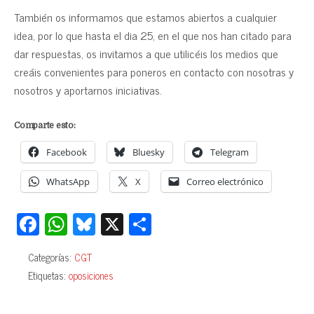
También os informamos que estamos abiertos a cualquier
idea, por lo que hasta el dia 25, en el que nos han citado para
dar respuestas, os invitamos a que utilicéis los medios que
creáis convenientes para poneros en contacto con nosotras y
nosotros y aportarnos iniciativas.
Comparte esto:
Facebook
Bluesky
Telegram
WhatsApp
X
Correo electrónico
Fa
W
Bl
X
C
ce
ha
ue
o
Categorías:
CGT
bo
ts
sk
m
Etiquetas:
oposiciones
ok
A
y
pa