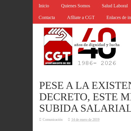
Inicio
Quienes Somos
Salud Laboral
Contacta
Afíliate a CGT
Enlaces de in
PESE A LA EXIST
DECRETO, ESTE M
SUBIDA SALARIA
Comunicación
14 de enero de 2019