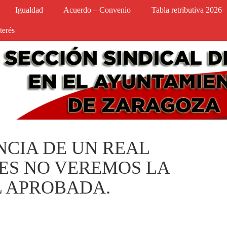
Igualdad
Acuerdo – Convenio
Tabla retributiva 2026
terés
ENCIA DE UN REAL
ES NO VEREMOS LA
L APROBADA.