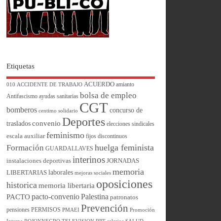
Etiquetas
ACUERDO
amianto
010
ACCIDENTE DE TRABAJO
bolsa de empleo
Antifascismo
ayudas sanitarias
CGT
bomberos
concurso de
centimo solidario
Deportes
convenio
traslados
elecciones sindicales
feminismo
escala auxiliar
fijos discontinuos
huelga feminista
Formación
GUARDALLAVES
interinos
instalaciones deportivas
JORNADAS
memoria
laborales
LIBERTARIAS
mejoras sociales
oposiciones
historica
memoria libertaria
pacto-convenio
Palestina
PACTO
patronatos
Prevención
pensiones
PERMISOS
PMAEI
Promoción