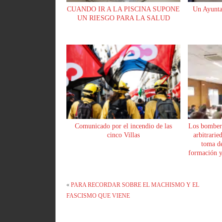
CUANDO IR A LA PISCINA SUPONE
Un Ayunta
UN RIESGO PARA LA SALUD
Comunicado por el incendio de las
Los bomber
cinco Villas
arbitrarie
toma de
formación y 
«
PARA RECORDAR SOBRE EL MACHISMO Y EL
FASCISMO QUE VIENE