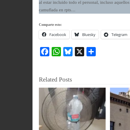
al estar incluido todo el personal, incluso aquell
camuflada en rpts…
Comparte esto:
Facebook
Bluesky
Telegram
Fa
W
Bl
X
C
ce
ha
ue
o
bo
ts
sk
m
ok
A
y
pa
Related Posts
pp
rti
r