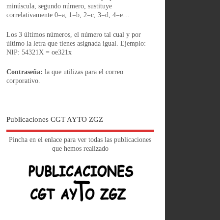
minúscula, segundo número, sustituye
correlativamente 0=a, 1=b, 2=c, 3=d, 4=e…
Los 3 últimos números, el número tal cual y por
último la letra que tienes asignada igual. Ejemplo:
NIP: 54321X = oe321x
Contraseña:
la que utilizas para el correo
corporativo.
Publicaciones CGT AYTO ZGZ
Pincha en el enlace para ver todas las publicaciones
que hemos realizado