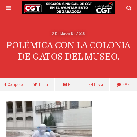
2 De Marzo De 2018
POLÉMICA CON LA COLONIA
DE GATOS DEL MUSEO.
Comparte
Tuitea
Pin
Envía
SMS