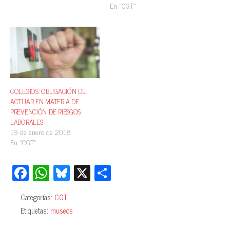
En «CGT»
COLEGIOS: OBLIGACIÓN DE
ACTUAR EN MATERIA DE
PREVENCIÓN DE RIESGOS
LABORALES
19 de enero de 2018
En «CGT»
Fa
W
Bl
X
C
ce
ha
ue
o
Categorías:
CGT
bo
ts
sk
m
Etiquetas:
museos
ok
A
y
pa