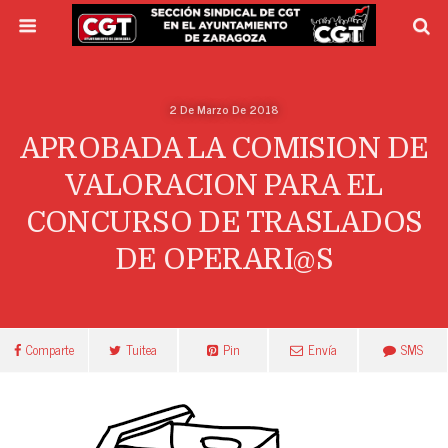
2 De Marzo De 2018
APROBADA LA COMISION DE
VALORACION PARA EL
CONCURSO DE TRASLADOS
DE OPERARI@S
Comparte
Tuitea
Pin
Envía
SMS