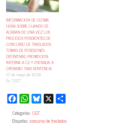
INFORMACION DE ÚLTIMA
HORA SOBRE CUANDO SE
ACABAN DE UNA VEZ LOS
PROCESOS PENDIENTES DE:
CONCURSO DE TRASLADOS,
TOMAS DE POSESIONES
DEFINITIVAS, PROMOCION
INTERNA A C2 Y ENTRADA A
OPERARIO TRAS SENTENCIA
17 de mayo de 2018
En «CGT»
Fa
W
Bl
X
C
ce
ha
ue
o
Categorías:
CGT
bo
ts
sk
m
Etiquetas:
concurso de traslados
ok
A
y
pa