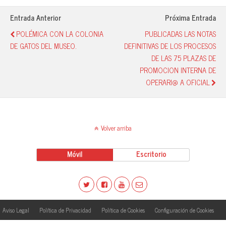
pp
rti
r
Entrada Anterior
Próxima Entrada
POLÉMICA CON LA COLONIA
PUBLICADAS LAS NOTAS
DE GATOS DEL MUSEO.
DEFINITIVAS DE LOS PROCESOS
DE LAS 75 PLAZAS DE
PROMOCION INTERNA DE
OPERARI@ A OFICIAL
Volver arriba
Móvil
Escritorio
Aviso Legal
Política de Privacidad
Política de Cookies
Configuración de Cookies