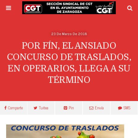
23 De Marzo De 2018
POR FÍN, EL ANSIADO
CONCURSO DE TRASLADOS,
EN OPERARIOS, LLEGA A SU
TÉRMINO
Comparte
Tuitea
Pin
Envía
SMS