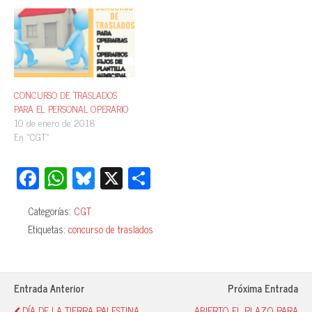
CONCURSO DE TRASLADOS
PARA EL PERSONAL OPERARIO
10 de enero de 2018
En «CGT»
Fa
W
Bl
X
C
ce
ha
ue
o
Categorías:
CGT
bo
ts
sk
m
Etiquetas:
concurso de traslados
ok
A
y
pa
pp
rti
r
Entrada Anterior
Próxima Entrada
DÍA DE LA TIERRA PALESTINA
ABIERTO EL PLAZO PARA