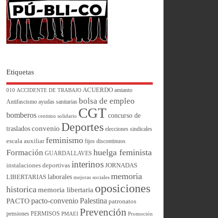
Etiquetas
ACUERDO
amianto
010
ACCIDENTE DE TRABAJO
bolsa de empleo
Antifascismo
ayudas sanitarias
CGT
bomberos
concurso de
centimo solidario
Deportes
convenio
traslados
elecciones sindicales
feminismo
escala auxiliar
fijos discontinuos
huelga feminista
Formación
GUARDALLAVES
interinos
instalaciones deportivas
JORNADAS
memoria
laborales
LIBERTARIAS
mejoras sociales
oposiciones
historica
memoria libertaria
pacto-convenio
Palestina
PACTO
patronatos
Prevención
pensiones
PERMISOS
PMAEI
Promoción