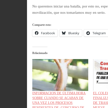
No queremos iniciar una batalla, por esto no, esp
movilización, que nos tomaríamos muy en serio.
Comparte esto:
Facebook
Bluesky
Telegram
Relacionado
INFORMACION DE ÚLTIMA HORA
EL COLE
SOBRE CUANDO SE ACABAN DE
FINALIZ
UNA VEZ LOS PROCESOS
DE TRAS
PENDIENTES DE: CONCURSO DE
MUEVE