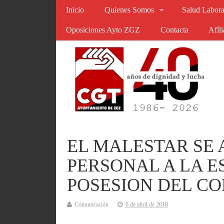
Inicio
Quienes Somos
Salud Labora
Oposiciones Ayto ZGZ
Contacta
Afíl
EL MALESTAR SE 
PERSONAL A LA E
POSESION DEL C
Comunicación
6 de abril de 2018