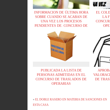
INFORMACION DE ÚLTIMA HORA
EL COL
SOBRE CUANDO SE ACABAN DE
LA 
UNA VEZ LOS PROCESOS
CONCUR
PENDIENTES DE: CONCURSO DE
OPE
TRASLADOS, TOMAS DE
POSESIONES DEFINITIVAS,
PROMOCION INTERNA A C2 Y
ENTRADA A OPERARIO TRAS
SENTENCIA
PUBLICADA LA LISTA DE
APROB
PERSONAS ADMITIDAS EN EL
VALORACI
CONCURSO DE TRASLADOS DE
DE TRAS
OPERARIAS
«
EL DOBLE RASERO EN MATERIA DE SANCIONES EN
ESTA CASA