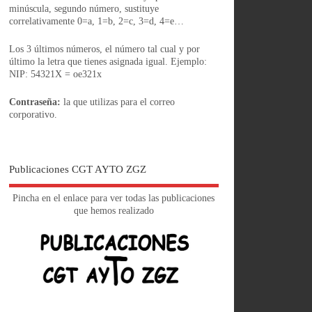
minúscula, segundo número, sustituye
correlativamente 0=a, 1=b, 2=c, 3=d, 4=e…
Los 3 últimos números, el número tal cual y por
último la letra que tienes asignada igual. Ejemplo:
NIP: 54321X = oe321x
Contraseña:
la que utilizas para el correo
corporativo.
Publicaciones CGT AYTO ZGZ
Pincha en el enlace para ver todas las publicaciones
que hemos realizado