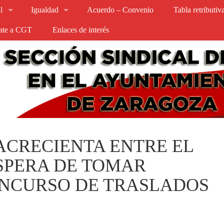
l
Igualdad
Acuerdo – Convenio
Tabla retributi
iate a CGT
Enlaces de interés
ACRECIENTA ENTRE EL
SPERA DE TOMAR
ONCURSO DE TRASLADOS