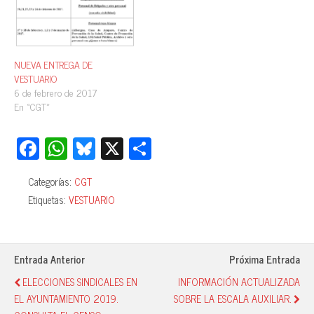
NUEVA ENTREGA DE
VESTUARIO
6 de febrero de 2017
En «CGT»
Fa
W
Bl
X
C
ce
ha
ue
o
Categorías:
CGT
bo
ts
sk
m
Etiquetas:
VESTUARIO
ok
A
y
pa
pp
rti
r
Entrada Anterior
Próxima Entrada
ELECCIONES SINDICALES EN
INFORMACIÓN ACTUALIZADA
EL AYUNTAMIENTO 2019.
SOBRE LA ESCALA AUXILIAR.