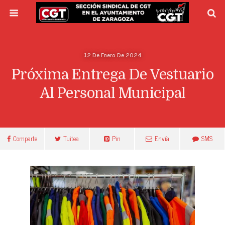
12 De Enero De 2024
Próxima Entrega De Vestuario
Al Personal Municipal
Comparte
Tuitea
Pin
Envía
SMS