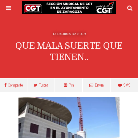
13 De Junio De 2019
QUE MALA SUERTE QUE
TIENEN..
Comparte
Tuitea
Pin
Envía
SMS