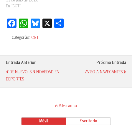
En «CGT»
Fa
W
Bl
X
C
ce
ha
ue
o
Categorías:
CGT
bo
ts
sk
m
ok
A
y
pa
pp
rti
Entrada Anterior
Próxima Entrada
r
DE NUEVO, SIN NOVEDAD EN
AVISO A NAVEGANTES
DEPORTES
Volver arriba
Móvil
Escritorio