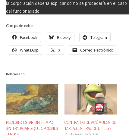
la corporación debería explicar cómo se procedería en el caso
del funcionariado
Comparte esto:
Facebook
Bluesky
Telegram
WhatsApp
X
Correo electrónico
Relacionado
NECESITO ESTAR UN TIEMPO
CONTRATOS DE ACÚMULOS DE
SIN TRABAJAR. ¿QUÉ OPCIONES
TAREAS EN FRAUDE DE LEY?
TENGO?
21 de junio de 2018