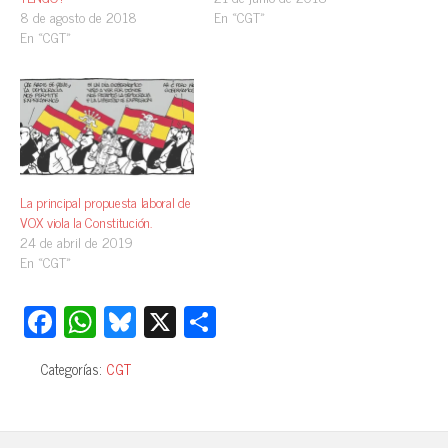
8 de agosto de 2018
En «CGT»
En «CGT»
La principal propuesta laboral de
VOX viola la Constitución.
24 de abril de 2019
En «CGT»
Fa
W
Bl
X
C
ce
ha
ue
o
Categorías:
CGT
bo
ts
sk
m
ok
A
y
pa