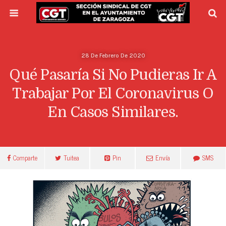
28 De Febrero De 2020
Qué Pasaría Si No Pudieras Ir A
Trabajar Por El Coronavirus O
En Casos Similares.
Comparte
Tuitea
Pin
Envía
SMS