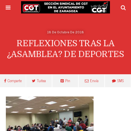
18 De Octubre De 2018
REFLEXIONES TRAS LA
¿ASAMBLEA? DE DEPORTES
Comparte
Tuitea
Pin
Envía
SMS