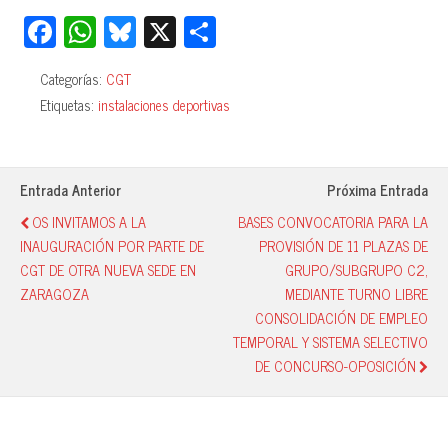
Fa
W
Bl
X
C
ce
ha
ue
o
Categorías:
CGT
bo
ts
sk
m
Etiquetas:
instalaciones deportivas
ok
A
y
pa
pp
rti
r
Entrada Anterior
Próxima Entrada
OS INVITAMOS A LA
BASES CONVOCATORIA PARA LA
INAUGURACIÓN POR PARTE DE
PROVISIÓN DE 11 PLAZAS DE
CGT DE OTRA NUEVA SEDE EN
GRUPO/SUBGRUPO C2,
ZARAGOZA
MEDIANTE TURNO LIBRE
CONSOLIDACIÓN DE EMPLEO
TEMPORAL Y SISTEMA SELECTIVO
DE CONCURSO-OPOSICIÓN