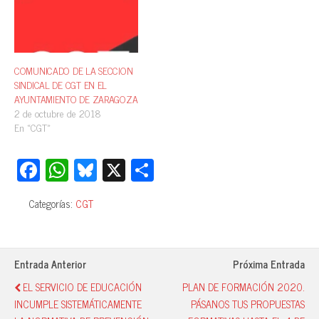
COMUNICADO DE LA SECCION
SINDICAL DE CGT EN EL
AYUNTAMIENTO DE ZARAGOZA
2 de octubre de 2018
En «CGT»
Fa
W
Bl
X
C
ce
ha
ue
o
Categorías:
CGT
bo
ts
sk
m
ok
A
y
pa
pp
rti
Entrada Anterior
Próxima Entrada
r
EL SERVICIO DE EDUCACIÓN
PLAN DE FORMACIÓN 2020.
INCUMPLE SISTEMÁTICAMENTE
PÁSANOS TUS PROPUESTAS