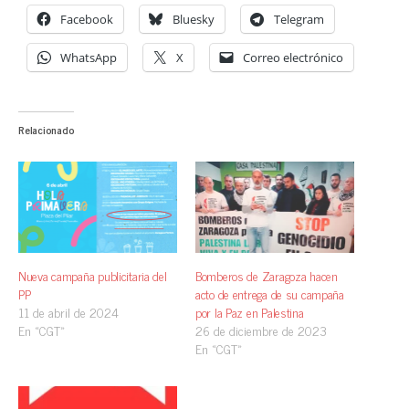
Facebook
Bluesky
Telegram
WhatsApp
X
Correo electrónico
Relacionado
Nueva campaña publicitaria del
Bomberos de Zaragoza hacen
PP
acto de entrega de su campaña
11 de abril de 2024
por la Paz en Palestina
En «CGT»
26 de diciembre de 2023
En «CGT»