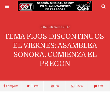
2 De Octubre De 2017
TEMA FIJOS DISCONTINUOS:
EL VIERNES: ASAMBLEA
SONORA. COMIENZA EL
PREGÓN
Comparte
Tuitea
Pin
Envía
SMS