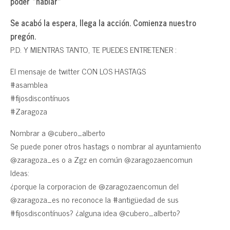
poder «hablar»
Se acabó la espera, llega la acción. Comienza nuestro
pregón.
P.D. Y MIENTRAS TANTO, TE PUEDES ENTRETENER :
El mensaje de twitter CON LOS HASTAGS
#asamblea
#fijosdiscontínuos
#Zaragoza
Nombrar a @cubero_alberto
Se puede poner otros hastags o nombrar al ayuntamiento
@zaragoza_es o a Zgz en común @zaragozaencomun
Ideas:
¿porque la corporacion de @zaragozaencomun del
@zaragoza_es no reconoce la #antigüedad de sus
#fijosdiscontínuos? ¿alguna idea @cubero_alberto?