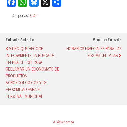
Fa
W
Bl
X
C
ce
ha
ue
o
Categorías:
CGT
bo
ts
sk
m
ok
A
y
pa
pp
rti
Entrada Anterior
Próxima Entrada
r
VIDEO QUE RECOGE
HORARIOS ESPECIALES PARA LAS
INTEGRAMENTE LA RUEDA DE
FIESTAS DEL PILAR
PRENSA DE CGT PARA
RECLAMAR UN ECONOMATO DE
PRODUCTOS
AGROECOLOGICOS Y DE
PROXIMIDAD PARA EL
PERSONAL MUNICIPAL
Volver arriba