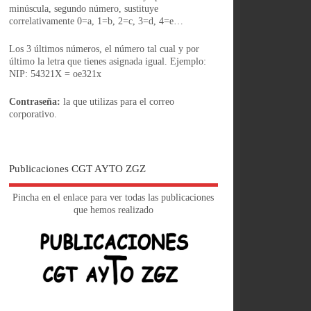
minúscula, segundo número, sustituye
correlativamente 0=a, 1=b, 2=c, 3=d, 4=e…
Los 3 últimos números, el número tal cual y por
último la letra que tienes asignada igual. Ejemplo:
NIP: 54321X = oe321x
Contraseña:
la que utilizas para el correo
corporativo.
Publicaciones CGT AYTO ZGZ
Pincha en el enlace para ver todas las publicaciones
que hemos realizado