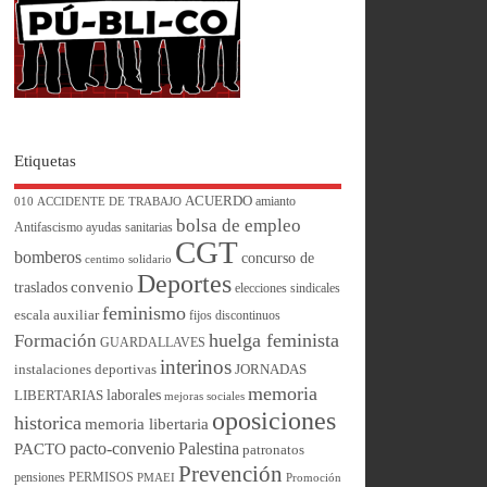
Etiquetas
ACUERDO
amianto
010
ACCIDENTE DE TRABAJO
bolsa de empleo
Antifascismo
ayudas sanitarias
CGT
bomberos
concurso de
centimo solidario
Deportes
convenio
traslados
elecciones sindicales
feminismo
escala auxiliar
fijos discontinuos
huelga feminista
Formación
GUARDALLAVES
interinos
instalaciones deportivas
JORNADAS
memoria
laborales
LIBERTARIAS
mejoras sociales
oposiciones
historica
memoria libertaria
pacto-convenio
Palestina
PACTO
patronatos
Prevención
pensiones
PERMISOS
PMAEI
Promoción