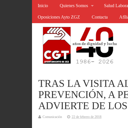
Inicio
Quienes Somos
Salud Labora
Oposiciones Ayto ZGZ
Contacta
Afíl
TRAS LA VISITA 
PREVENCIÓN, A P
ADVIERTE DE LOS
Comunicación
22 de febrero de 2018