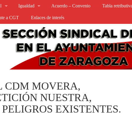
l
Igualdad
Acuerdo – Convenio
Tabla retributi
iate a CGT
Enlaces de interés
AL CDM MOVERA,
ETICIÓN NUESTRA,
 PELIGROS EXISTENTES.