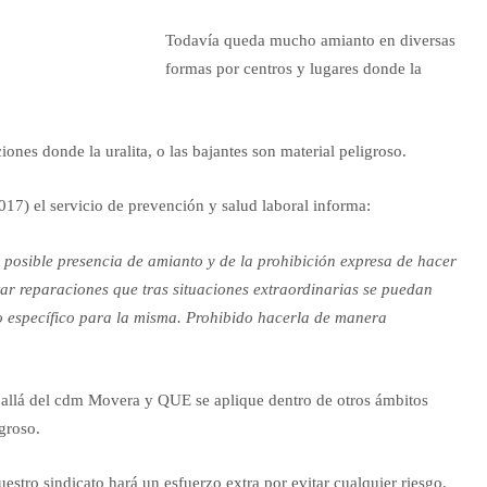
Todavía queda mucho amianto en diversas
formas por centros y lugares donde la
ciones donde la uralita, o las bajantes son material peligroso.
017) el servicio de prevención y salud laboral informa:
a posible presencia de amianto y de la prohibición expresa de hacer
tar reparaciones que tras situaciones extraordinarias se puedan
o específico para la misma. Prohibido hacerla de manera
 allá del cdm Movera y QUE se aplique dentro de otros ámbitos
groso.
stro sindicato hará un esfuerzo extra por evitar cualquier riesgo.