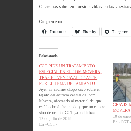
Queremos salud en nuestras vidas, en las vuestras
Comparte esto:
Facebook
Bluesky
Telegram
Relacionado
CGT PIDE UN TRATAMIENTO
ESPECIAL EN EL CDM MOVERA,
TRAS EL VENDAVAL DE AYER,
POR EL TEMA DEL AMIANTO
Ayer un enorme chopo cayó sobre el
tejado del edificio central del cdm
Movera, afectando al material del que
GRAVISI
está hecho dicho tejado y que no es otro
MOVERA
sino de uralita. CGT ya pidió hace
18 de ener
meses que se estableciera un protocolo
12 de julio de 2018
En «CGT»
de actuación sobre ese tejado, que al ser
En «CGT»
de…