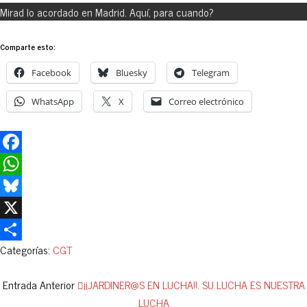
Mirad lo acordado en Madrid. Aquí, para cuando?
Comparte esto:
Facebook
Bluesky
Telegram
WhatsApp
X
Correo electrónico
Facebook
WhatsApp
Bluesky
X
Categorías:
CGT
Compartir
Entrada Anterior
¡¡JARDINER@S EN LUCHA!!. SU LUCHA ES NUESTRA
LUCHA