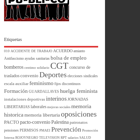
Etiquetas
ACUERDO
amianto
010
ACCIDENTE DE TRABAJO
bolsa de empleo
Antifascismo
ayudas sanitarias
CGT
bomberos
concurso de
centimo solidario
Deportes
convenio
traslados
elecciones sindicales
feminismo
escala auxiliar
fijos discontinuos
huelga feminista
Formación
GUARDALLAVES
interinos
instalaciones deportivas
JORNADAS
memoria
laborales
LIBERTARIAS
mejoras sociales
oposiciones
historica
memoria libertaria
pacto-convenio
Palestina
PACTO
patronatos
Prevención
pensiones
PERMISOS
PMAEI
Promoción
Interna
ROJOYNEGRO TELEVISION
RPT
salarios
SALUD