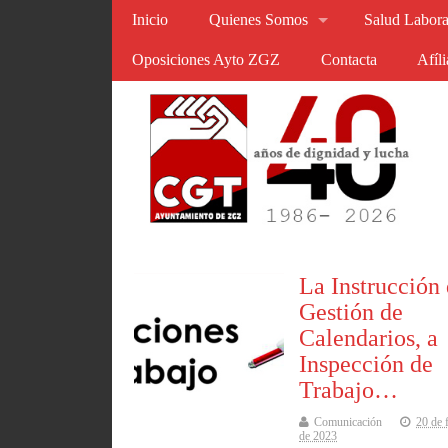
Inicio
Quienes Somos
Salud Labora
Oposiciones Ayto ZGZ
Contacta
Afíl
La Instrucción
Gestión de
Calendarios, a
Inspección de
Trabajo…
Comunicación
20 de 
de 2023