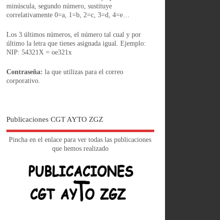
minúscula, segundo número, sustituye
correlativamente 0=a, 1=b, 2=c, 3=d, 4=e…
Los 3 últimos números, el número tal cual y por
último la letra que tienes asignada igual. Ejemplo:
NIP: 54321X = oe321x
Contraseña:
la que utilizas para el correo
corporativo.
Publicaciones CGT AYTO ZGZ
Pincha en el enlace para ver todas las publicaciones
que hemos realizado