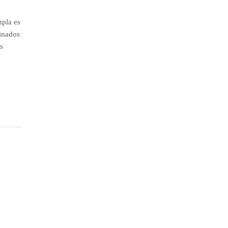
e
mpla es
minados
s