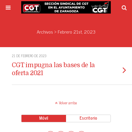
Archivos › Febrero 21st, 2023
21 DE FEBRERO DE 2023
CGT impugna las bases de la
oferta 2021
Volver arriba
Móvil
Escritorio