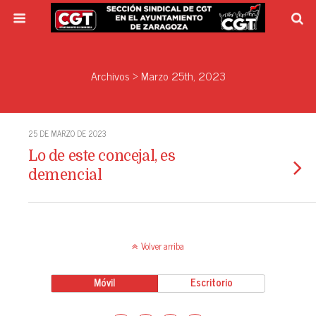
Archivos › Marzo 25th, 2023
25 DE MARZO DE 2023
Lo de este concejal, es
demencial
Volver arriba
Móvil
Escritorio