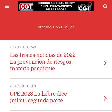
Archivos › Abril, 2023
28 DE ABRIL DE 2023
Las tristes noticias de 2022.
La prevención de riesgos,
materia pendiente.
28 DE ABRIL DE 2023
OPE 2023 La liebre dice:
¡miau!. segunda parte