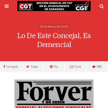
25 De Marzo De 2023
Lo De Este Concejal, Es
Demencial
Comparte
Tuitea
Pin
Envía
SMS