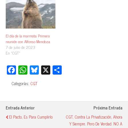
El día de la marmota. Primera
reunión con Alfonso Mendoza.
7 de julio de 2023
En «CGT»
Fa
W
Bl
X
C
ce
ha
ue
o
Categorías:
CGT
bo
ts
sk
m
ok
A
y
pa
pp
rti
Entrada Anterior
Próxima Entrada
r
El Pacto, Es Para Cumplirlo
CGT, Contra La Privatización, Ahora
Y Siempre. Pero De Verdad. NO A