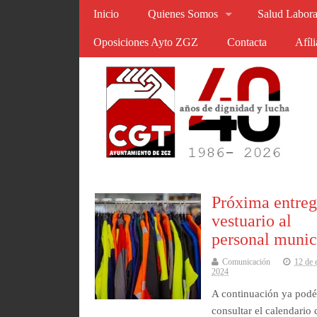
Inicio
Quienes Somos
Salud Labora
Oposiciones Ayto ZGZ
Contacta
Afíl
Próxima entreg
vestuario al
personal munic
Comunicación
12 de 
2024
A continuación ya podé
consultar el calendario 