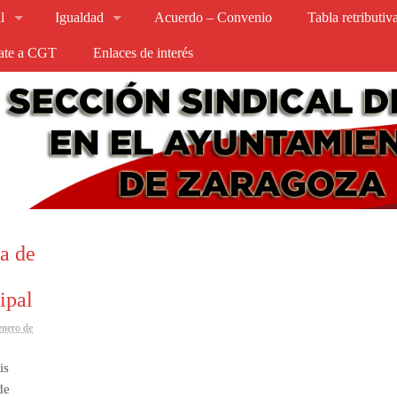
l
Igualdad
Acuerdo – Convenio
Tabla retributi
iate a CGT
Enlaces de interés
a de
ipal
enero de
is
de