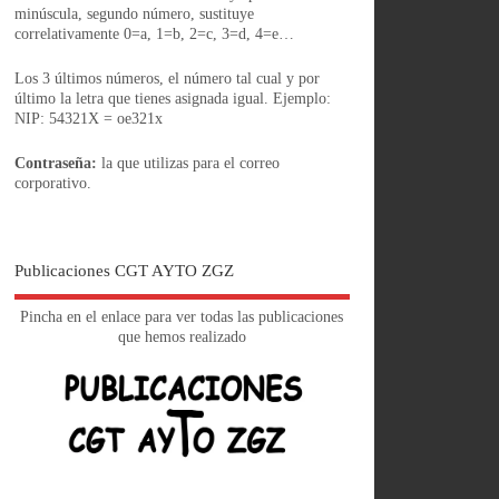
minúscula, segundo número, sustituye
correlativamente 0=a, 1=b, 2=c, 3=d, 4=e…
Los 3 últimos números, el número tal cual y por
último la letra que tienes asignada igual. Ejemplo:
NIP: 54321X = oe321x
Contraseña:
la que utilizas para el correo
corporativo.
Publicaciones CGT AYTO ZGZ
Pincha en el enlace para ver todas las publicaciones
que hemos realizado