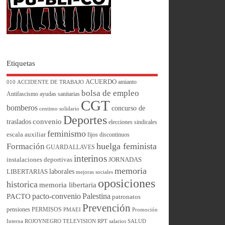
Etiquetas
ACUERDO
amianto
010
ACCIDENTE DE TRABAJO
bolsa de empleo
Antifascismo
ayudas sanitarias
CGT
bomberos
concurso de
centimo solidario
Deportes
convenio
traslados
elecciones sindicales
feminismo
escala auxiliar
fijos discontinuos
huelga feminista
Formación
GUARDALLAVES
interinos
instalaciones deportivas
JORNADAS
memoria
laborales
LIBERTARIAS
mejoras sociales
oposiciones
historica
memoria libertaria
pacto-convenio
Palestina
PACTO
patronatos
Prevención
pensiones
PERMISOS
PMAEI
Promoción
Interna
ROJOYNEGRO TELEVISION
RPT
salarios
SALUD