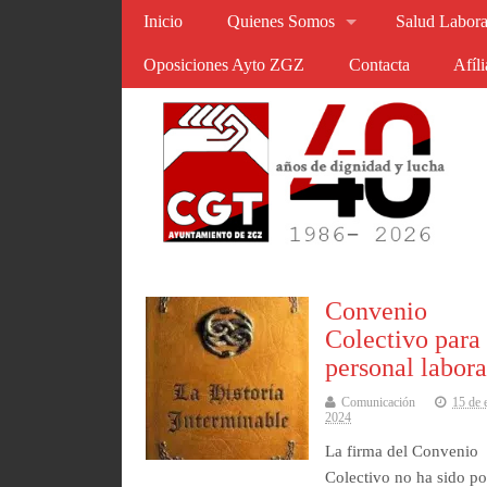
Inicio
Quienes Somos
Salud Labora
Oposiciones Ayto ZGZ
Contacta
Afíl
Convenio
Colectivo para 
personal labora
Comunicación
15 de 
2024
La firma del Convenio
Colectivo no ha sido po