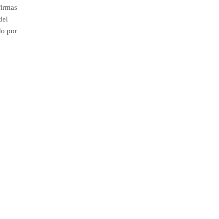
firmas
del
do por