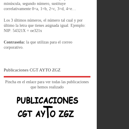
minúscula, segundo número, sustituye
correlativamente 0=a, 1=b, 2=c, 3=d, 4=e…
Los 3 últimos números, el número tal cual y por
último la letra que tienes asignada igual. Ejemplo:
NIP: 54321X = oe321x
Contraseña:
la que utilizas para el correo
corporativo.
Publicaciones CGT AYTO ZGZ
Pincha en el enlace para ver todas las publicaciones
que hemos realizado