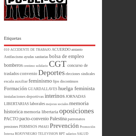
Etiquetas
ACUERDO
amianto
010
ACCIDENTE DE TRABAJO
bolsa de empleo
Antifascismo
ayudas sanitarias
CGT
bomberos
concurso de
centimo solidario
Deportes
convenio
traslados
elecciones sindicales
feminismo
escala auxiliar
fijos discontinuos
huelga feminista
Formación
GUARDALLAVES
interinos
instalaciones deportivas
JORNADAS
memoria
laborales
LIBERTARIAS
mejoras sociales
oposiciones
historica
memoria libertaria
pacto-convenio
Palestina
PACTO
patronatos
Prevención
pensiones
PERMISOS
PMAEI
Promoción
Interna
ROJOYNEGRO TELEVISION
RPT
salarios
SALUD