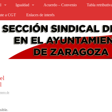
l
Igualdad
Acuerdo – Convenio
Tabla retributi
iate a CGT
Enlaces de interés
el
l
enero de
sible.