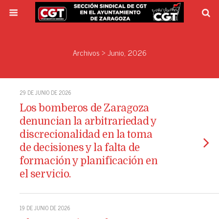
Archivos › Junio, 2026
29 DE JUNIO DE 2026
Los bomberos de Zaragoza
denuncian la arbitrariedad y
discrecionalidad en la toma
de decisiones y la falta de
formación y planificación en
el servicio.
19 DE JUNIO DE 2026