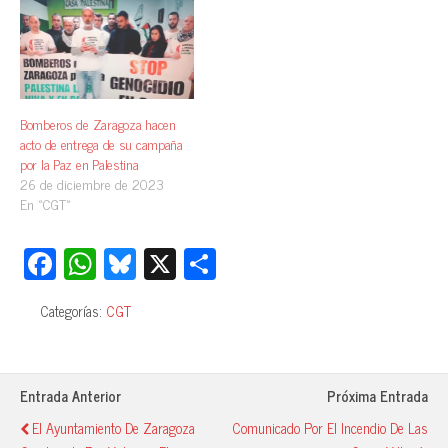
Bomberos de Zaragoza hacen
acto de entrega de su campaña
por la Paz en Palestina
26 de diciembre de 2023
En «CGT»
Fa
W
Bl
X
C
ce
ha
ue
o
Categorías:
CGT
bo
ts
sk
m
ok
A
y
pa
pp
rti
Entrada Anterior
Próxima Entrada
r
El Ayuntamiento De Zaragoza
Comunicado Por El Incendio De Las