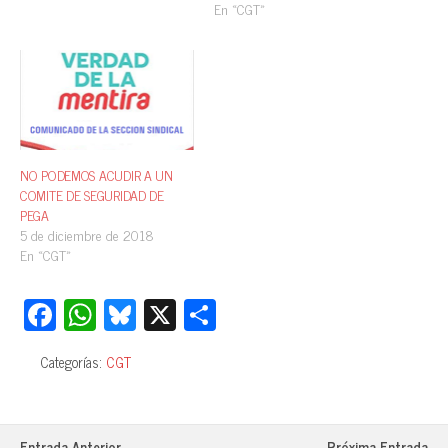
En «CGT»
NO PODEMOS ACUDIR A UN
COMITE DE SEGURIDAD DE
PEGA
5 de diciembre de 2018
En «CGT»
Fa
W
Bl
X
C
ce
ha
ue
o
Categorías:
CGT
bo
ts
sk
m
ok
A
y
pa
pp
rti
Entrada Anterior
Próxima Entrada