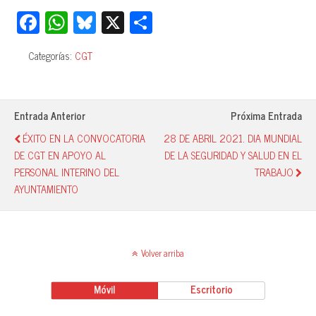
Fa
W
Bl
X
C
ce
ha
ue
o
Categorías:
CGT
bo
ts
sk
m
ok
A
y
pa
pp
rti
Entrada Anterior
Próxima Entrada
r
ÉXITO EN LA CONVOCATORIA
28 DE ABRIL 2021. DIA MUNDIAL
DE CGT EN APOYO AL
DE LA SEGURIDAD Y SALUD EN EL
PERSONAL INTERINO DEL
TRABAJO
AYUNTAMIENTO
Volver arriba
Móvil
Escritorio