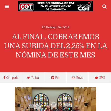
23 De Mayo De 2019
AL FINAL, COBRAREMOS
UNA SUBIDA DEL 2,25% EN LA
NÓMINA DE ESTE MES
Comparte
Tuitea
Pin
Envía
SMS