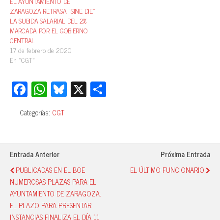
EL AYUNTAMIENTO DE
ZARAGOZA RETRASA “SINE DIE”
LA SUBIDA SALARIAL DEL 2%
MARCADA POR EL GOBIERNO
CENTRAL
17 de febrero de 2020
En «CGT»
Fa
W
Bl
X
C
ce
ha
ue
o
Categorías:
CGT
bo
ts
sk
m
ok
A
y
pa
pp
rti
Entrada Anterior
Próxima Entrada
r
PUBLICADAS EN EL BOE
EL ÚLTIMO FUNCIONARIO
NUMEROSAS PLAZAS PARA EL
AYUNTAMIENTO DE ZARAGOZA.
EL PLAZO PARA PRESENTAR
INSTANCIAS FINALIZA EL DÍA 11