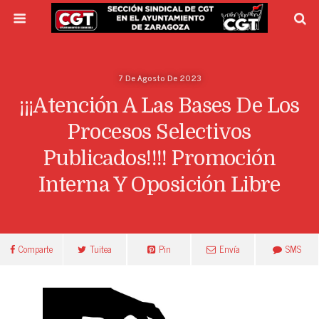
7 De Agosto De 2023
¡¡¡Atención A Las Bases De Los
Procesos Selectivos
Publicados!!!! Promoción
Interna Y Oposición Libre
Comparte
Tuitea
Pin
Envía
SMS