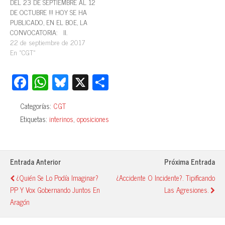
DEL 23 DE SEPTIEMBRE AL 12
DE OCTUBRE !!! HOY SE HA
PUBLICADO, EN EL BOE, LA
CONVOCATORIA: II.
AUTORIDADES Y PERSONAL B.
22 de septiembre de 2017
Oposiciones y concursos
En «CGT»
ADMINISTRACIÓN LOCAL
10794 Resolución de 31 de
Fa
W
Bl
X
C
agosto de 2017, del
ce
ha
ue
o
Ayuntamiento de Zaragoza,
referente a la…
Categorías:
CGT
bo
ts
sk
m
Etiquetas:
interinos
,
oposiciones
ok
A
y
pa
pp
rti
r
Entrada Anterior
Próxima Entrada
¿Quién Se Lo Podía Imaginar?
¿Accidente O Incidente?. Tipificando
PP Y Vox Gobernando Juntos En
Las Agresiones.
Aragón