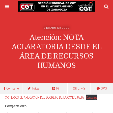
2 De Abril De 2020
Atención: NOTA
ACLARATORIA DESDE EL
ÁREA DE RECURSOS
HUMANOS
Comparte
Tuitea
Pin
Envía
SMS
CRITERIOS DE APLICACIÓN DEL DECRETO DE LA CONCEJALIA
Descarga
Comparte esto: