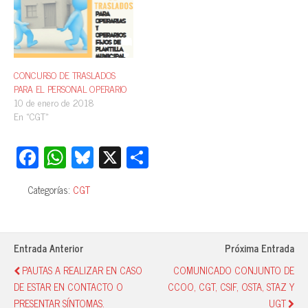
CONCURSO DE TRASLADOS
PARA EL PERSONAL OPERARIO
10 de enero de 2018
En «CGT»
Fa
W
Bl
X
C
ce
ha
ue
o
Categorías:
CGT
bo
ts
sk
m
ok
A
y
pa
pp
rti
Entrada Anterior
Próxima Entrada
r
PAUTAS A REALIZAR EN CASO
COMUNICADO CONJUNTO DE
DE ESTAR EN CONTACTO O
CCOO, CGT, CSIF, OSTA, STAZ Y
PRESENTAR SÍNTOMAS.
UGT