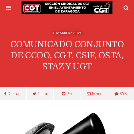
3 De Abril De 2020
COMUNICADO CONJUNTO
DE CCOO, CGT, CSIF, OSTA,
STAZ Y UGT
Comparte
Tuitea
Pin
Envía
SMS