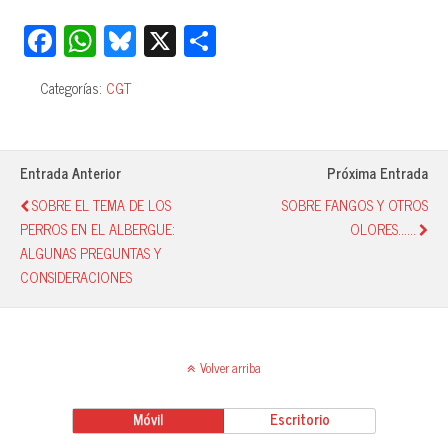
Fa
W
Bl
X
C
ce
ha
ue
o
Categorías:
CGT
bo
ts
sk
m
ok
A
y
pa
pp
rti
Entrada Anterior
Próxima Entrada
r
SOBRE EL TEMA DE LOS
SOBRE FANGOS Y OTROS
PERROS EN EL ALBERGUE:
OLORES......
ALGUNAS PREGUNTAS Y
CONSIDERACIONES
Volver arriba
Móvil
Escritorio