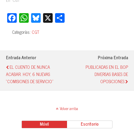
Fa
W
Bl
X
C
ce
ha
ue
o
Categorías:
CGT
bo
ts
sk
m
ok
A
y
pa
pp
rti
Entrada Anterior
Próxima Entrada
r
EL CUENTO DE NUNCA
PUBLICADAS EN EL BOP
ACABAR. HOY, 6 NUEVAS
DIVERSAS BASES DE
“COMISIONES DE SERVICIO”
OPOSICIONES
Volver arriba
Móvil
Escritorio