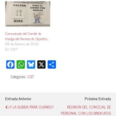
Comunicado del Comité de
Huelga del Servicio de Deportes…
28 de febrero de 2022
En «CGT»
Fa
W
Bl
X
C
ce
ha
ue
o
Categorías:
CGT
bo
ts
sk
m
ok
A
y
pa
pp
rti
Entrada Anterior
Próxima Entrada
r
¿Y LA SUBIDA PARA CUANDO?
REUNION DEL CONCEJAL DE
PERSONAL CON LOS SINDICATOS