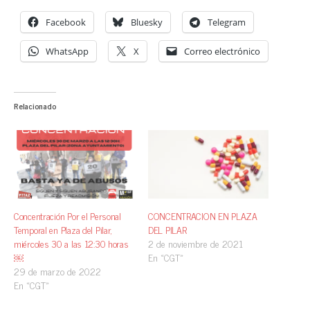
Facebook
Bluesky
Telegram
WhatsApp
X
Correo electrónico
Relacionado
Concentración Por el Personal
CONCENTRACION EN PLAZA
Temporal en Plaza del Pilar,
DEL PILAR
miércoles 30 a las 12:30 horas
2 de noviembre de 2021
￼
En «CGT»
29 de marzo de 2022
En «CGT»