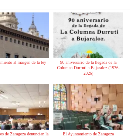
miento al margen de la ley
90 aniversario de la llegada de la
Columna Durruti a Bujaraloz (1936-
2026)
os de Zaragoza denuncian la
El Ayuntamiento de Zaragoza