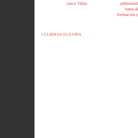
cinco Villas
arbitrarie
toma de
formación y 
«
LA BOLSA O LA VIDA