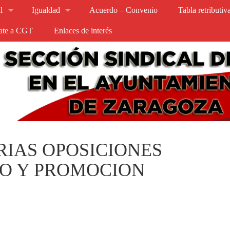
l
Igualdad
Acuerdo – Convenio
Tabla retributi
iate a CGT
Enlaces de interés
IAS OPOSICIONES
EO Y PROMOCION