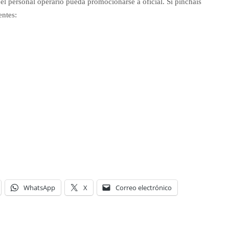
el personal operario pueda promocionarse a oficial. Si pincháis
entes:
WhatsApp
X
Correo electrónico