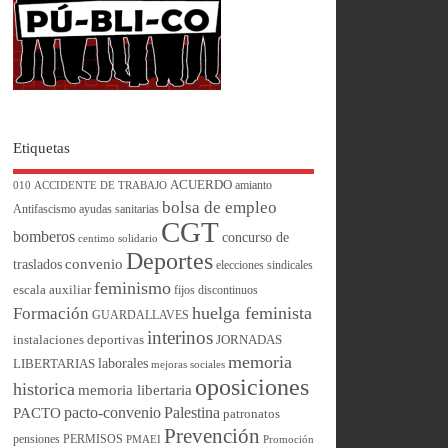
Etiquetas
ACUERDO
amianto
010
ACCIDENTE DE TRABAJO
bolsa de empleo
Antifascismo
ayudas sanitarias
CGT
bomberos
concurso de
centimo solidario
Deportes
convenio
traslados
elecciones sindicales
feminismo
escala auxiliar
fijos discontinuos
huelga feminista
Formación
GUARDALLAVES
interinos
instalaciones deportivas
JORNADAS
memoria
laborales
LIBERTARIAS
mejoras sociales
oposiciones
historica
memoria libertaria
pacto-convenio
Palestina
PACTO
patronatos
Prevención
pensiones
PERMISOS
PMAEI
Promoción