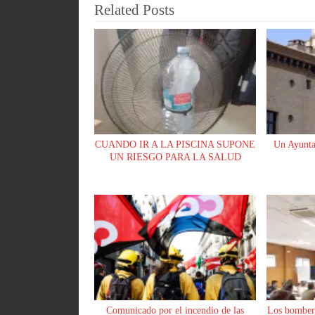
ok
A
y
pa
Related Posts
pp
rti
r
CUANDO IR A LA PISCINA SUPONE
Un Ayunta
UN RIESGO PARA LA SALUD
Comunicado por el incendio de las
Los bomber