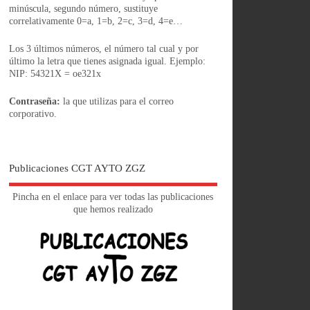
minúscula, segundo número, sustituye
correlativamente 0=a, 1=b, 2=c, 3=d, 4=e…
Los 3 últimos números, el número tal cual y por
último la letra que tienes asignada igual. Ejemplo:
NIP: 54321X = oe321x
Contraseña:
la que utilizas para el correo
corporativo.
Publicaciones CGT AYTO ZGZ
Pincha en el enlace para ver todas las publicaciones
que hemos realizado