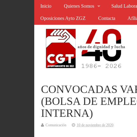
Inicio
Quienes Somos
Salud Labora
Oposiciones Ayto ZGZ
Contacta
Afíl
CONVOCADAS VAR
(BOLSA DE EMPL
INTERNA)
Comunicación
10 de noviembre de 2020