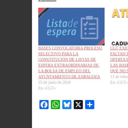
Relacionado
BASES CONVOCATORIA PROCESO
CGT EXI
SELECTIVO PARA LA
FALTAN 
CONSTITUCIÓN DE LISTAS DE
OFERTA 
ESPERA EXTRAORDINARIAS DE
LAS BAS
LA BOLSA DE EMPLEO DEL
QUE NO 
AYUNTAMIENTO DE ZARAGOZA
13 de febr
25 de junio de 2018
En «CGT»
En «CGT»
Fa
W
Bl
X
C
ce
ha
ue
o
bo
ts
sk
m