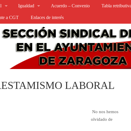
l
Igualdad
Acuerdo – Convenio
Tabla retributi
iate a CGT
Enlaces de interés
PRESTAMISMO LABORAL
No nos hemos
olvidado de