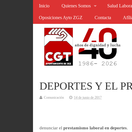
Inicio
Quienes Somos
Salud Labora
Oposiciones Ayto ZGZ
Contacta
Afíl
DEPORTES Y EL 
Comunicación
14 de junio de 2017
denunciar el
prestamismo laboral en deportes
.