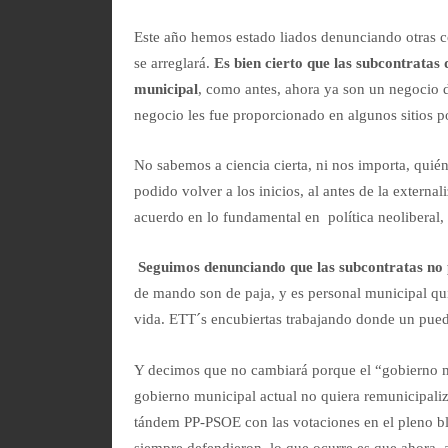
Este año hemos estado liados denunciando otras c
se arreglará.
Es bien cierto que las subcontrata
municipal
, como antes, ahora ya son un negoci
negocio les fue proporcionado en algunos sitios p
No sabemos a ciencia cierta, ni nos importa, quié
podido volver a los inicios, al antes de la extern
acuerdo en lo fundamental en política neoliberal,
Seguimos denunciando que las subcontratas no 
de mando son de paja, y es personal municipal quie
vida. ETT´s encubiertas trabajando donde un pue
Y decimos que no cambiará porque el “gobierno m
gobierno municipal actual no quiera remunicipaliz
tándem PP-PSOE con las votaciones en el pleno bl
siempre defendieron, lo que ocurre es que ahora, 