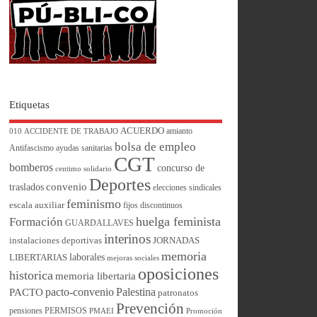
Etiquetas
ACUERDO
amianto
010
ACCIDENTE DE TRABAJO
bolsa de empleo
Antifascismo
ayudas sanitarias
CGT
bomberos
concurso de
centimo solidario
Deportes
convenio
traslados
elecciones sindicales
feminismo
escala auxiliar
fijos discontinuos
huelga feminista
Formación
GUARDALLAVES
interinos
instalaciones deportivas
JORNADAS
memoria
laborales
LIBERTARIAS
mejoras sociales
oposiciones
historica
memoria libertaria
pacto-convenio
Palestina
PACTO
patronatos
Prevención
pensiones
PERMISOS
PMAEI
Promoción