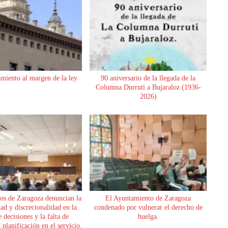
miento al margen de la ley
90 aniversario de la llegada de la
Columna Durruti a Bujaraloz (1936-
2026)
os de Zaragoza denuncian la
El Ayuntamiento de Zaragoza
dad y discrecionalidad en la
condenado por vulnerar el derecho de
 decisiones y la falta de
huelga.
planificación en el servicio.