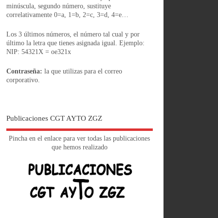
minúscula, segundo número, sustituye
correlativamente 0=a, 1=b, 2=c, 3=d, 4=e…
Los 3 últimos números, el número tal cual y por
último la letra que tienes asignada igual. Ejemplo:
NIP: 54321X = oe321x
Contraseña:
la que utilizas para el correo
corporativo.
Publicaciones CGT AYTO ZGZ
Pincha en el enlace para ver todas las publicaciones
que hemos realizado