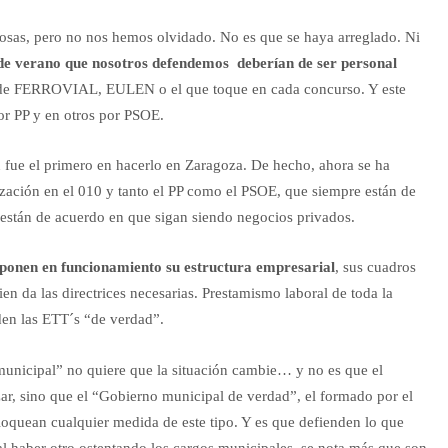
osas, pero no nos hemos olvidado. No es que se haya arreglado. Ni
s de verano que nosotros defendemos deberían de ser personal
o de FERROVIAL, EULEN o el que toque en cada concurso. Y este
or PP y en otros por PSOE.
n fue el primero en hacerlo en Zaragoza. De hecho, ahora se ha
alización en el 010 y tanto el PP como el PSOE, que siempre están de
 están de acuerdo en que sigan siendo negocios privados.
ponen en funcionamiento su estructura empresarial
, sus cuadros
n da las directrices necesarias. Prestamismo laboral de toda la
den las ETT´s “de verdad”.
unicipal” no quiere que la situación cambie… y no es que el
ar, sino que el “Gobierno municipal de verdad”, el formado por el
oquean cualquier medida de este tipo. Y es que defienden lo que
al haber otro ostentando los cargos municipales, se nota más que son