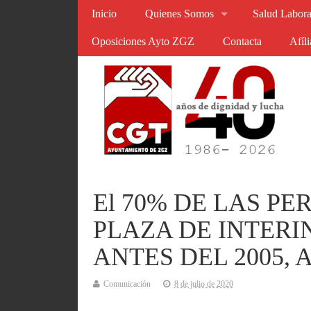
Inicio
Quienes Somos
Salud Labora
Oposiciones Ayto ZGZ
Contacta
Afíl
El 70% DE LAS P
PLAZA DE INTERI
ANTES DEL 2005, 
Comunicación
8 de julio de 2020