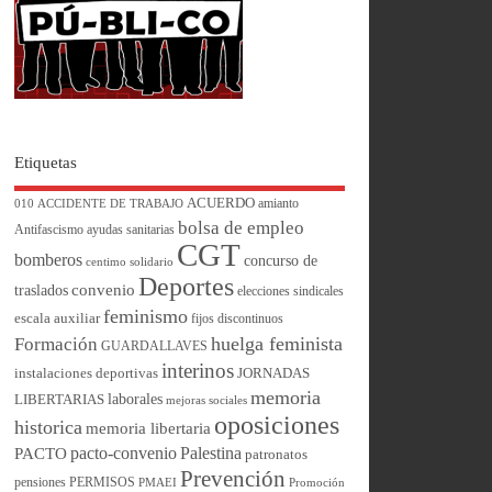
Etiquetas
ACUERDO
amianto
010
ACCIDENTE DE TRABAJO
bolsa de empleo
Antifascismo
ayudas sanitarias
CGT
bomberos
concurso de
centimo solidario
Deportes
convenio
traslados
elecciones sindicales
feminismo
escala auxiliar
fijos discontinuos
huelga feminista
Formación
GUARDALLAVES
interinos
instalaciones deportivas
JORNADAS
memoria
laborales
LIBERTARIAS
mejoras sociales
oposiciones
historica
memoria libertaria
pacto-convenio
Palestina
PACTO
patronatos
Prevención
pensiones
PERMISOS
PMAEI
Promoción