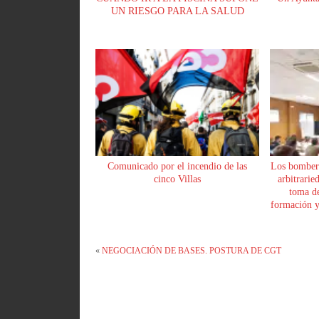
UN RIESGO PARA LA SALUD
Comunicado por el incendio de las
Los bomber
cinco Villas
arbitrarie
toma de
formación y 
«
NEGOCIACIÓN DE BASES. POSTURA DE CGT