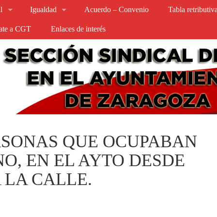
l
Igualdad
Acuerdo – Convenio
Tabla retributi
iate a CGT
Enlaces de interés
ERSONAS QUE OCUPABAN
NO, EN EL AYTO DESDE
A LA CALLE.