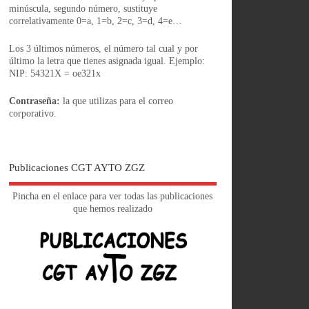
minúscula, segundo número, sustituye
correlativamente 0=a, 1=b, 2=c, 3=d, 4=e…
Los 3 últimos números, el número tal cual y por
último la letra que tienes asignada igual. Ejemplo:
NIP: 54321X = oe321x
Contraseña:
la que utilizas para el correo
corporativo.
Publicaciones CGT AYTO ZGZ
Pincha en el enlace para ver todas las publicaciones
que hemos realizado