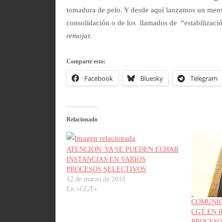
tomadura de pelo. Y desde aquí lanzamos un mensa
consolidación o de los llamados de “estabiliza
remojar.
Comparte esto:
Facebook
Bluesky
Telegram
Relacionado
ATENCION: YA SE PUEDEN ECHAR
INSTANCIAS EN VARIOS
PROCESOS SELECTIVOS
12 de marzo de 2018
En «CGT»
COMUNIC
CGT EN 
PROCESO