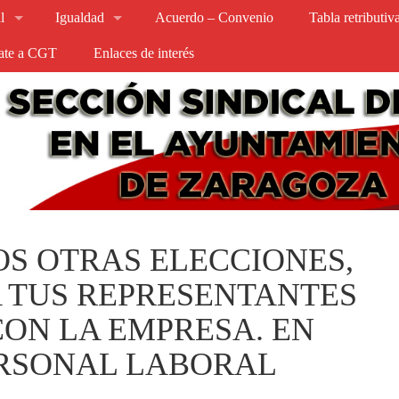
l
Igualdad
Acuerdo – Convenio
Tabla retributi
iate a CGT
Enlaces de interés
MOS OTRAS ELECCIONES,
A TUS REPRESENTANTES
ON LA EMPRESA. EN
ERSONAL LABORAL