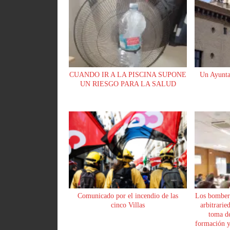
r
CUANDO IR A LA PISCINA SUPONE
Un Ayunta
UN RIESGO PARA LA SALUD
Comunicado por el incendio de las
Los bomber
cinco Villas
arbitrarie
toma de
formación y 