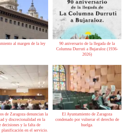
miento al margen de la ley
90 aniversario de la llegada de la
Columna Durruti a Bujaraloz (1936-
2026)
os de Zaragoza denuncian la
El Ayuntamiento de Zaragoza
dad y discrecionalidad en la
condenado por vulnerar el derecho de
 decisiones y la falta de
huelga.
planificación en el servicio.