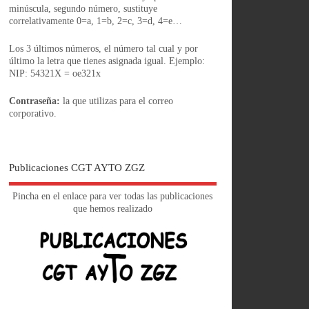
minúscula, segundo número, sustituye
correlativamente 0=a, 1=b, 2=c, 3=d, 4=e…
Los 3 últimos números, el número tal cual y por
último la letra que tienes asignada igual. Ejemplo:
NIP: 54321X = oe321x
Contraseña:
la que utilizas para el correo
corporativo.
Publicaciones CGT AYTO ZGZ
Pincha en el enlace para ver todas las publicaciones
que hemos realizado