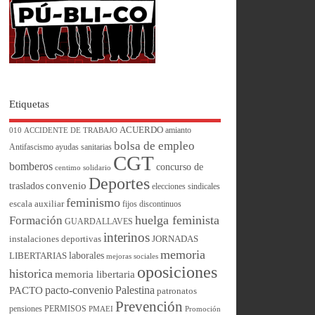
Etiquetas
ACUERDO
amianto
010
ACCIDENTE DE TRABAJO
bolsa de empleo
Antifascismo
ayudas sanitarias
CGT
bomberos
concurso de
centimo solidario
Deportes
convenio
traslados
elecciones sindicales
feminismo
escala auxiliar
fijos discontinuos
huelga feminista
Formación
GUARDALLAVES
interinos
instalaciones deportivas
JORNADAS
memoria
laborales
LIBERTARIAS
mejoras sociales
oposiciones
historica
memoria libertaria
pacto-convenio
Palestina
PACTO
patronatos
Prevención
pensiones
PERMISOS
PMAEI
Promoción