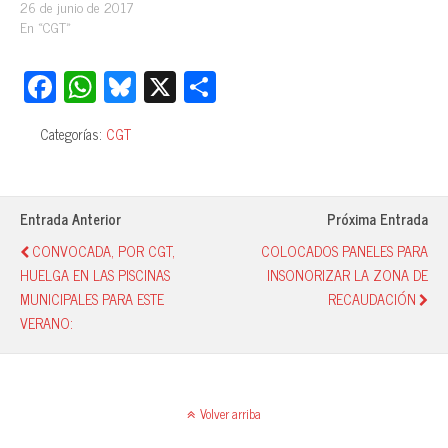
26 de junio de 2017
En «CGT»
Fa
W
Bl
X
C
ce
ha
ue
o
Categorías:
CGT
bo
ts
sk
m
ok
A
y
pa
pp
rti
Entrada Anterior
Próxima Entrada
r
CONVOCADA, POR CGT,
COLOCADOS PANELES PARA
HUELGA EN LAS PISCINAS
INSONORIZAR LA ZONA DE
MUNICIPALES PARA ESTE
RECAUDACIÓN
VERANO:
Volver arriba