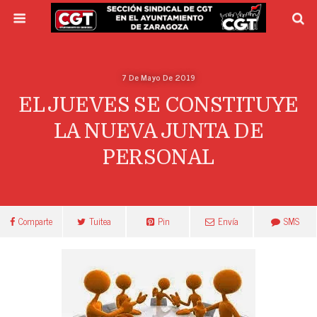
7 De Mayo De 2019
EL JUEVES SE CONSTITUYE
LA NUEVA JUNTA DE
PERSONAL
Comparte
Tuitea
Pin
Envía
SMS