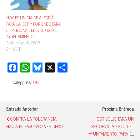
HOY ES UN DÍA DE ALEGRÍA
PARA LA CGT Y POR ENDE PARA
EL PERSONAL DE OFICIOS DEL
AYUNTAMIENTO
3 de mayo de 2018
En «CGT»
Fa
W
Bl
X
C
ce
ha
ue
o
Categorías:
CGT
bo
ts
sk
m
ok
A
y
pa
pp
rti
Entrada Anterior
Próxima Entrada
r
CONTRA LA TOLERANCIA
CGT SOLICITARA UN
HACIA EL FASCISMO VENIDERO
RECONOCIMIENTO DEL
AYUNTAMIENTO PARA EL