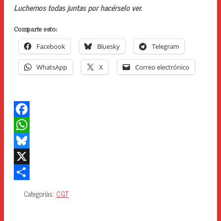
Luchemos todas juntas por hacérselo ver.
Comparte esto:
Facebook
Bluesky
Telegram
WhatsApp
X
Correo electrónico
F
a
W
c
h
B
e
a
l
X
b
t
u
C
Categorías:
CGT
o
s
e
o
o
A
s
m