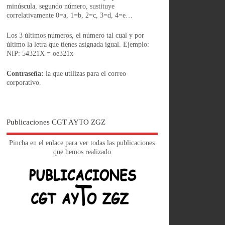
minúscula, segundo número, sustituye
correlativamente 0=a, 1=b, 2=c, 3=d, 4=e…
Los 3 últimos números, el número tal cual y por
último la letra que tienes asignada igual. Ejemplo:
NIP: 54321X = oe321x
Contraseña:
la que utilizas para el correo
corporativo.
Publicaciones CGT AYTO ZGZ
Pincha en el enlace para ver todas las publicaciones
que hemos realizado