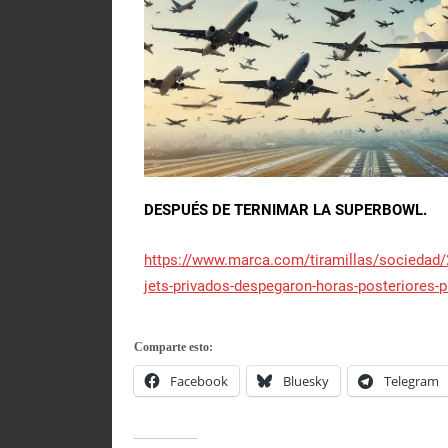
DESPUÉS DE TERNIMAR LA SUPERBOWL.
https://www.marca.com/tiramillas/sociedad/
jets-privados-despegaron-horas-posteriores-p
Comparte esto:
Facebook
Bluesky
Telegram