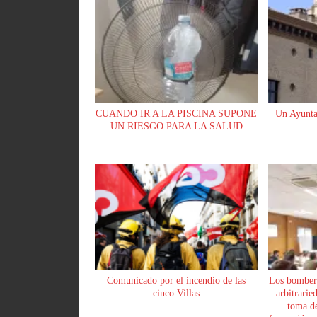
pp
rti
r
CUANDO IR A LA PISCINA SUPONE
Un Ayunta
UN RIESGO PARA LA SALUD
Comunicado por el incendio de las
Los bomber
cinco Villas
arbitrarie
toma de