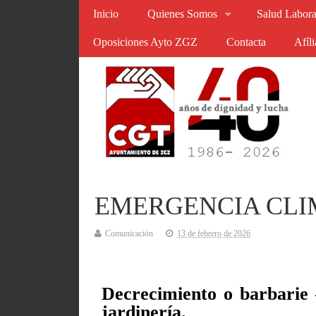
Inicio
Quienes Somos
Salud Labora
Oposiciones Ayto ZGZ
Contacta
Afíl
EMERGENCIA CLI
Comunicación
13 de febrero de 2026
Decrecimiento o barbarie –
jardinería.