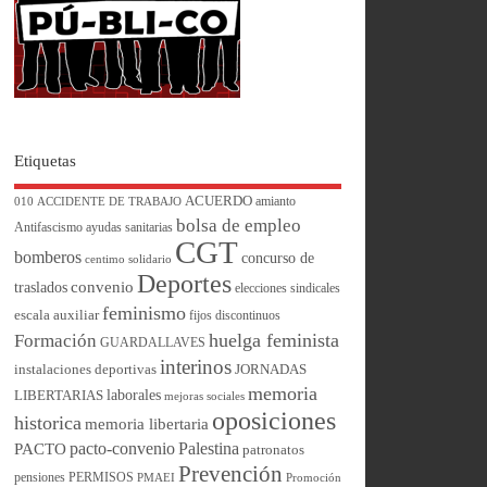
Etiquetas
ACUERDO
amianto
010
ACCIDENTE DE TRABAJO
bolsa de empleo
Antifascismo
ayudas sanitarias
CGT
bomberos
concurso de
centimo solidario
Deportes
convenio
traslados
elecciones sindicales
feminismo
escala auxiliar
fijos discontinuos
huelga feminista
Formación
GUARDALLAVES
interinos
instalaciones deportivas
JORNADAS
memoria
laborales
LIBERTARIAS
mejoras sociales
oposiciones
historica
memoria libertaria
pacto-convenio
Palestina
PACTO
patronatos
Prevención
pensiones
PERMISOS
PMAEI
Promoción