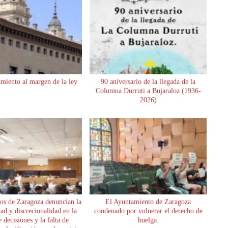
miento al margen de la ley
90 aniversario de la llegada de la
Columna Durruti a Bujaraloz (1936-
2026)
os de Zaragoza denuncian la
El Ayuntamiento de Zaragoza
dad y discrecionalidad en la
condenado por vulnerar el derecho de
 decisiones y la falta de
huelga.