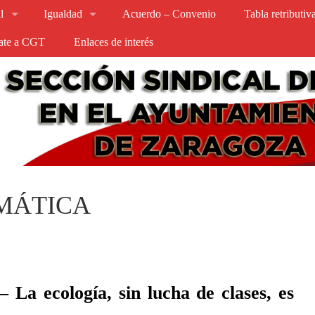
l
Igualdad
Acuerdo – Convenio
Tabla retributi
iate a CGT
Enlaces de interés
MÁTICA
 La ecología, sin lucha de clases, es